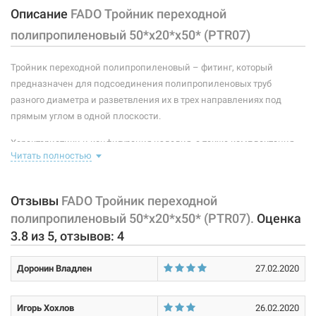
Описание
FADO Тройник переходной
Рабочая среда:
жидкая неагрессивная, газообразная неагрессивная
полипропиленовый 50*x20*x50* (PTR07)
Материал корпуса:
рандом сополимер полипропилен тип 3
Тройник переходной полипропиленовый – фитинг, который
Размер:
50* х 20* х 50*
предназначен для подсоединения полипропиленовых труб
разного диаметра и разветвления их в трех направлениях под
203007
Артикул:
прямым углом в одной плоскости.
FADO Тройник переходной полипропиленовый
Характеристики и конфигурация изделия, а также комплектация
40*x25*x40* (PTR05)
Читать полностью
товара могут изменяться производителем без уведомления. За
Нет в наличии
внесенные производителем изменения, магазин ответственности
не несет.
43 грн
Отзывы
FADO Тройник переходной
полипропиленовый 50*x20*x50* (PTR07).
Оценка
Нет в наличии
3.8
из
5
, отзывов:
4
Доронин Владлен
27.02.2020
Игорь Хохлов
26.02.2020