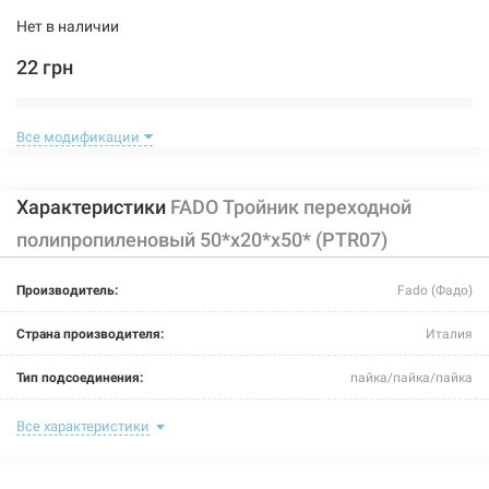
Нет в наличии
22 грн
Нет в наличии
Все модификации
Характеристики
FADO Тройник переходной
полипропиленовый 50*x20*x50* (PTR07)
203006
Артикул:
Производитель:
Fado (Фадо)
FADO Тройник переходной полипропиленовый
Страна производителя:
Италия
40*x20*x40* (PTR04)
Тип подсоединения:
пайка/пайка/пайка
Нет в наличии
Номинальное давление:
20 бар
Все характеристики
30 грн
Максимальная температура:
+95°C
Нет в наличии