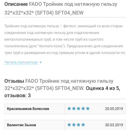
Описание
FADO Тройник под натяжную гильзу
Рабочая среда:
жидкая неагрессивная
32*х32*х32* (SFT04) SFT04_NEW
Размер:
32* х 32* х 32*
Тройник под натяжную гильзу – фитинг, имеющий со всех сторон
Материал корпуса:
латунь CW602N
соединения под натяжную гильзу для подключения
Покрытие корпуса:
без покрытия
металлополимерных труб, в том числе труб из сшитого
полиэтилена (для “теплого пола”). Предназначен для соединения
трех труб и разведения их под прямым углом в одной плоскости по
отношению друг к другу. Поскольку натяжные соединения
Читать полностью
являются неразборными, допускается их замоноличивание.
Характеристики и конфигурация изделия, а также комплектация
Отзывы
FADO Тройник под натяжную гильзу
товара могут изменяться производителем без уведомления. За
32*х32*х32* (SFT04) SFT04_NEW.
Оценка
4
из
5
,
внесенные производителем изменения, магазин ответственности
отзывов:
3
не несет.
Красильников Болеслав
20.05.2019
Валентин Зыков
30.03.2019