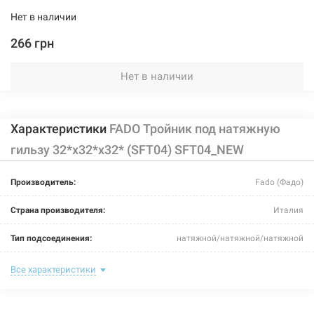
Нет в наличии
266 грн
Нет в наличии
Характеристики
FADO Тройник под натяжную
гильзу 32*х32*х32* (SFT04) SFT04_NEW
Производитель:
Fado (Фадо)
Страна производителя:
Италия
Тип подсоединения:
натяжной/натяжной/натяжной
Номинальное давление:
10 бар
Все характеристики
Максимальная температура:
+90°C