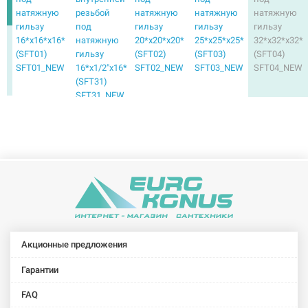
натяжную
резьбой
натяжную
натяжную
натяжную
гильзу
под
гильзу
гильзу
гильзу
16*х16*х16*
натяжную
20*х20*х20*
25*х25*х25*
32*х32*х32*
(SFT01)
гильзу
(SFT02)
(SFT03)
(SFT04)
SFT01_NEW
16*х1/2"х16*
SFT02_NEW
SFT03_NEW
SFT04_NEW
(SFT31)
SFT31_NEW
FADO
Тройник с
внутренней
резьбой
под
натяжную
гильзу
20*х1/2"х20*
(SFT32)
SFT32_NEW
Акционные предложения
Гарантии
FAQ