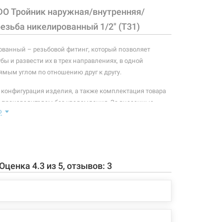
DO Тройник наружная/внутренняя/
езьба никелированный 1/2" (T31)
ванный – резьбовой фитинг, который позволяет
бы и развести их в трех направлениях, в одной
ямым углом по отношению друг к другу.
 конфигурация изделия, а также комплектация товара
 производителем без уведомления. За внесенные
ю
зменения, магазин ответственности не несет.
Оценка
4.3
из
5
, отзывов:
3