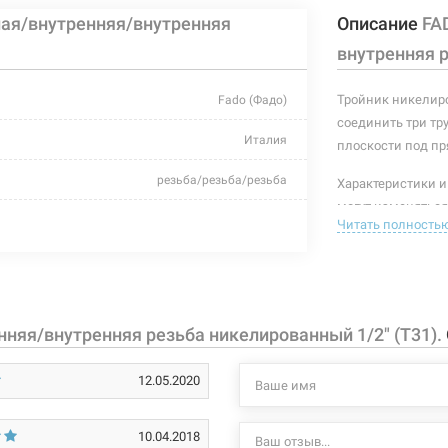
ая/внутренняя/внутренняя
Описание
FA
внутренняя р
Тройник никелиро
Fado (Фадо)
соединить три тру
Италия
плоскости под пр
резьба/резьба/резьба
Характеристики и
могут изменяться
25 бар
Читать полность
производителем и
+200°C
дкая неагрессивная, газообразная неагрессивная
няя/внутренняя резьба никелированный 1/2" (T31).
латунь CW617N
12.05.2020
1/2"Н х 1/2"В х 1/2"В
наружная/внутренняя/внутренняя
10.04.2018