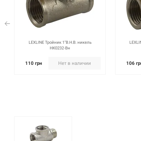
LEXLINE Тройник 1"В.Н.В. никель
LEXLI
НК0232-Вн
110 грн
Нет в наличии
106 гр