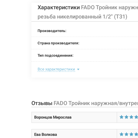
Характеристики
FADO Тройник наружн
резьба никелированный 1/2" (T31)
Производитель:
Страна производителя:
Тип подсоединения:
Номинальное давление:
Все характеристики
Максимальная температура:
Рабочая среда:
жи
Отзывы
FADO Тройник наружная/внутрен
Материал корпуса:
Воронцов Мирослав
Размер:
Тип резьбы:
Ева Волкова