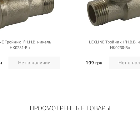
NE Тройник 1"Н.Н.В. никель
LEXLINE Тройник 1"Н.В.В. 
НК0231-Вн
НК0230-Вн
н
Нет в наличии
109 грн
Нет в на
ПРОСМОТРЕННЫЕ ТОВАРЫ