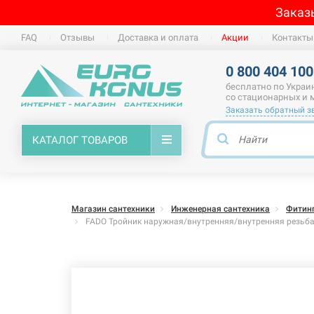
Заказ
FAQ
Отзывы
Доставка и оплата
Акции
Контакты
0 800 404 100
бесплатно по Украи
со стационарных и
Заказать обратный з
КАТАЛОГ ТОВАРОВ
Магазин сантехники
Инженерная сантехника
Фитин
FADO Тройник наружная/внутренняя/внутренняя резьба