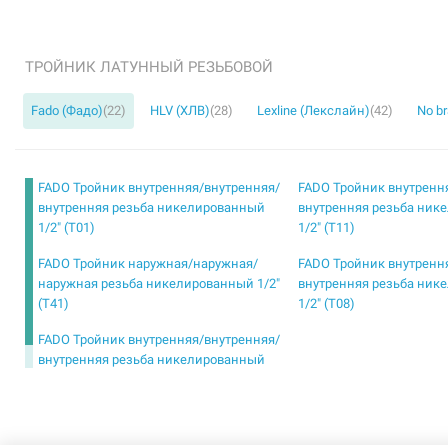
ТРОЙНИК ЛАТУННЫЙ РЕЗЬБОВОЙ
Fado (Фадо)
(22)
HLV (ХЛВ)
(28)
Lexline (Лекслайн)
(42)
No b
FADO Тройник внутренняя/внутренняя/
FADO Тройник внутренн
внутренняя резьба никелированный
внутренняя резьба ник
1/2" (T01)
1/2" (T11)
FADO Тройник наружная/наружная/
FADO Тройник внутренн
наружная резьба никелированный 1/2"
внутренняя резьба ник
(T41)
1/2" (T08)
FADO Тройник внутренняя/внутренняя/
внутренняя резьба никелированный
3/4" (T02)