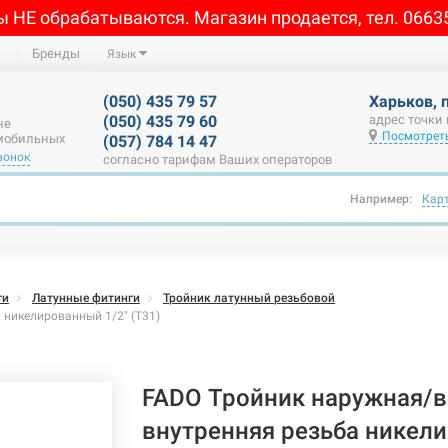
ы НЕ обрабатываются. Магазин продается, тел. 0663
Бренды
Язык
(050) 435 79 57
Харьков, 
(050) 435 79 60
адрес точки
не
Посмотреть
 мобильных
(057) 784 14 47
вонок
согласно тарифам Ваших операторов
Например:
Кар
ги
Латунные фитинги
Тройник латунный резьбовой
 никелированный 1/2" (T31)
FADO Тройник наружная/в
внутренняя резьба никел