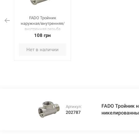
FADO Тройник
наружная/внутренняя/
внутренняя резьба
никелированный 1/2"
108 грн
(T31)
Нет в наличии
FADO Тройник 
Артикул:
202787
никелированный