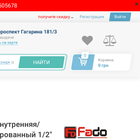
505678
получите скидку
→
Регистрация
Войти
проспект Гагарина 181/3
 выдачи
 на карте
0
Корзина:
×
НАЙТИ
тридж
0 грн
нутренняя/
ированный 1/2"