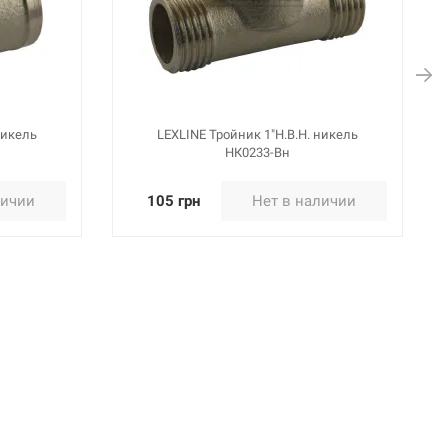
никель
LEXLINE Тройник 1"Н.В.Н. никель
НК0233-Вн
личии
105 грн
Нет в наличии