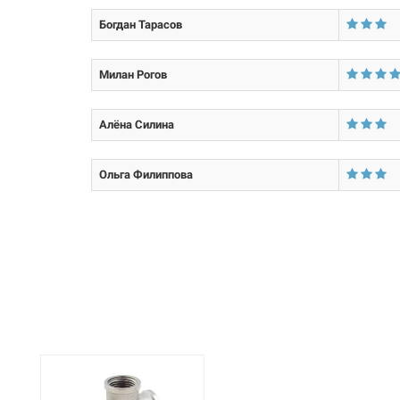
Богдан Тарасов
Размер:
Тип резьбы:
Милан Рогов
Покрытие корпуса:
Алёна Силина
Ольга Филиппова