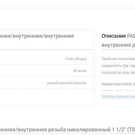
нутренняя/внутренняя/внутренняя резьба
Нет в нали
 1 1/4" (T07)
нняя/внутренняя/внутренняя
Описание
FA
нутренняя/внутренняя/внутренняя резьба
Нет в нали
 2" (T09)
внутренняя р
Тройник никелиро
Fado (Фадо)
соединить три тру
Италия
плоскости под пр
резьба/резьба/резьба
Характеристики и
могут изменяться
25 бар
Читать полность
производителем и
+200°C
дкая неагрессивная, газообразная неагрессивная
енняя/внутренняя резьба никелированный 1 1/2" (T0
латунь CW617N