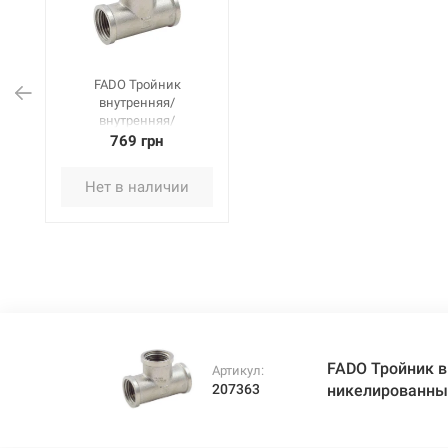
FADO Тройник
внутренняя/
внутренняя/
внутренняя резьба
769 грн
никелированный 1
1/2" (T08)
Нет в наличии
FADO Тройник в
Артикул:
207363
никелированный