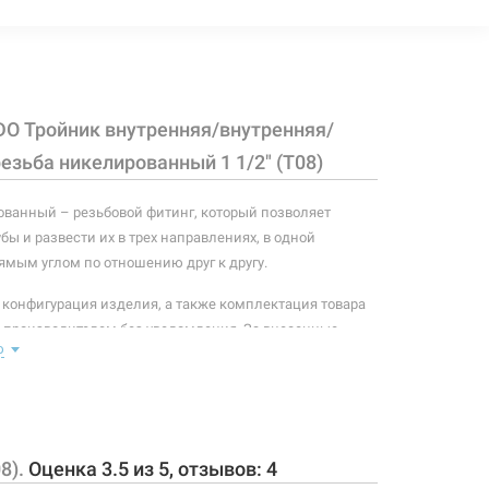
631 грн
Нет в наличии
чии
DO Тройник внутренняя/внутренняя/
1132 грн
Нет в наличии
чии
езьба никелированный 1 1/2" (T08)
ванный – резьбовой фитинг, который позволяет
бы и развести их в трех направлениях, в одной
ямым углом по отношению друг к другу.
 конфигурация изделия, а также комплектация товара
 производителем без уведомления. За внесенные
ю
зменения, магазин ответственности не несет.
8).
Оценка
3.5
из
5
, отзывов:
4