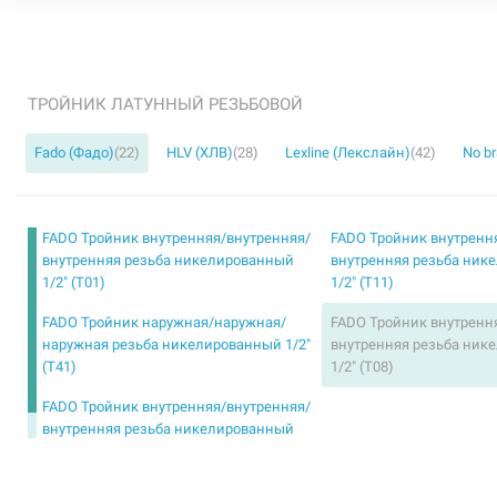
ТРОЙНИК ЛАТУННЫЙ РЕЗЬБОВОЙ
Fado (Фадо)
(22)
HLV (ХЛВ)
(28)
Lexline (Лекслайн)
(42)
No b
FADO Тройник внутренняя/внутренняя/
FADO Тройник внутренн
внутренняя резьба никелированный
внутренняя резьба ник
1/2" (T01)
1/2" (T11)
FADO Тройник наружная/наружная/
FADO Тройник внутренн
наружная резьба никелированный 1/2"
внутренняя резьба ник
(T41)
1/2" (T08)
FADO Тройник внутренняя/внутренняя/
внутренняя резьба никелированный
3/4" (T02)