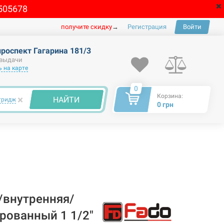
505678
получите скидку
→
Регистрация
Войти
проспект Гагарина 181/3
 выдачи
 на карте
0
Корзина:
×
НАЙТИ
тридж
0 грн
/внутренняя/
рованный 1 1/2"