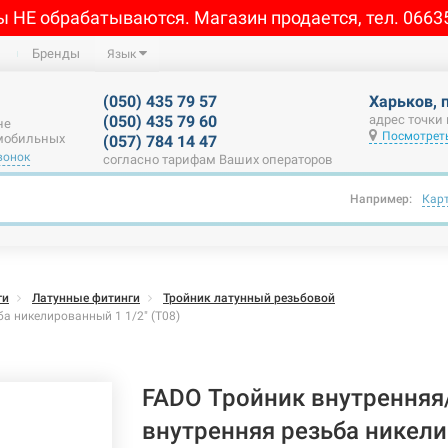
ы НЕ обрабатываются. Магазин продается, тел. 0663
Бренды
Язык
(050) 435 79 57
Харьков, 
(050) 435 79 60
адрес точки
не
Посмотреть
 мобильных
(057) 784 14 47
вонок
согласно тарифам Ваших операторов
Например:
Кар
ги
Латунные фитинги
Тройник латунный резьбовой
а никелированный 1 1/2" (T08)
FADO Тройник внутренняя
внутренняя резьба никели