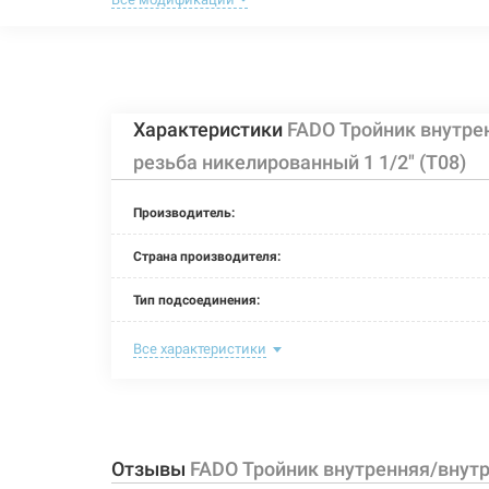
FADO Тройник в
Артикул:
207362
никелированный
Характеристики
FADO Тройник внутре
FADO Тройник в
Артикул:
207364
никелированный
резьба никелированный 1 1/2" (T08)
Производитель:
Страна производителя:
Тип подсоединения:
Номинальное давление:
Все характеристики
Максимальная температура:
Рабочая среда:
жи
Отзывы
FADO Тройник внутренняя/внутр
Материал корпуса: