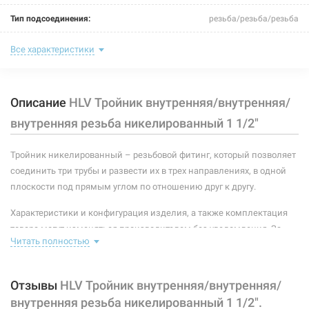
Нет в наличии
Тип подсоединения:
резьба/резьба/резьба
301 грн
Номинальное давление:
25 бар
Все характеристики
Нет в наличии
Максимальная температура:
+200°C
Описание
HLV Тройник внутренняя/внутренняя/
Рабочая среда:
жидкая неагрессивная, газообразная неагрессивная
внутренняя резьба никелированный 1 1/2"
Материал корпуса:
латунь CW617N
Тройник никелированный – резьбовой фитинг, который позволяет
Размер:
1 1/2"В х 1 1/2"В х 1 1/2"В
соединить три трубы и развести их в трех направлениях, в одной
205795
Артикул:
Тип резьбы:
внутренняя/внутренняя/внутренняя
плоскости под прямым углом по отношению друг к другу.
HLV Тройник внутренняя/внутренняя/внутренняя
резьба никелированный 2"
Покрытие корпуса:
никелированное
Характеристики и конфигурация изделия, а также комплектация
товара могут изменяться производителем без уведомления. За
Нет в наличии
Читать полностью
внесенные производителем изменения, магазин ответственности
590 грн
не несет.
Отзывы
HLV Тройник внутренняя/внутренняя/
Нет в наличии
внутренняя резьба никелированный 1 1/2".