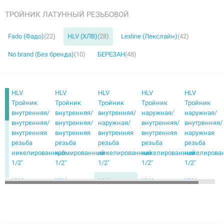
ТРОЙНИК ЛАТУННЫЙ РЕЗЬБОВОЙ
Fado (Фадо)
(22)
HLV (ХЛВ)
(28)
Lexline (Лекслайн)
(42)
No brand (Без бренда)
(10)
БЕРЕЗАН
(48)
HLV
HLV
HLV
HLV
HLV
Тройник
Тройник
Тройник
Тройник
Тройник
внутренняя/
внутренняя/
внутренняя/
наружная/
наружная/
внутренняя/
внутренняя/
наружная/
внутренняя/
внутренняя/
внутренняя
внутренняя
внутренняя
внутренняя
наружная
резьба
резьба
резьба
резьба
резьба
никелированный
хромированный
никелированный
никелированный
никелирова
1/2"
1/2"
1/2"
1/2"
1/2"
HLV
HLV
HLV
HLV
HLV
Тройник
Тройник
Тройник
Тройник
Тройник
наружная/
наружная/
внутренняя/
внутренняя/
внутренняя/
наружная/
наружная/
внутренняя/
внутренняя/
внутренняя/
внутренняя
наружная
внутренняя
внутренняя
внутренняя