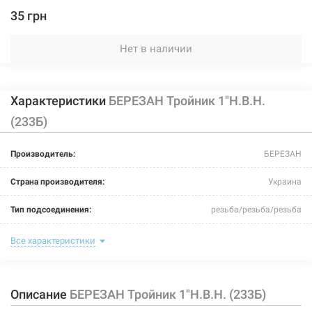
35 грн
Нет в наличии
Характеристики
БЕРЕЗАН Тройник 1"Н.В.Н.
(233Б)
Производитель:
БЕРЕЗАН
Страна производителя:
Украина
Тип подсоединения:
резьба/резьба/резьба
Номинальное давление:
20 бар
Все характеристики
Максимальная температура:
+200°C
Описание
БЕРЕЗАН Тройник 1"Н.В.Н. (233Б)
Рабочая среда:
жидкая неагрессивная, газообразная неагрессивная