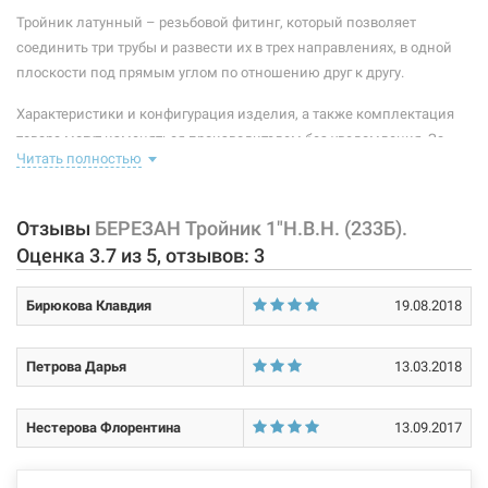
Материал корпуса:
латунь ЛС-59-1С
Тройник латунный – резьбовой фитинг, который позволяет
соединить три трубы и развести их в трех направлениях, в одной
Размер:
1"Н х 1"В х 1"Н
плоскости под прямым углом по отношению друг к другу.
Тип резьбы:
наружная/внутренняя/наружная
Характеристики и конфигурация изделия, а также комплектация
товара могут изменяться производителем без уведомления. За
Покрытие корпуса:
без покрытия
Читать полностью
внесенные производителем изменения, магазин ответственности
не несет.
Отзывы
БЕРЕЗАН Тройник 1"Н.В.Н. (233Б).
Оценка
3.7
из
5
, отзывов:
3
Бирюкова Клавдия
19.08.2018
Петрова Дарья
13.03.2018
Нестерова Флорентина
13.09.2017