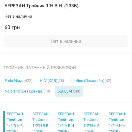
БЕРЕЗАН Тройник 1"Н.В.Н. (233Б)
Нет в наличии
60 грн
Нет в наличии
ТРОЙНИК ЛАТУННЫЙ РЕЗЬБОВОЙ
Fado (Фадо)
(22)
HLV (ХЛВ)
(28)
Lexline (Лекслайн)
(42)
No brand (Без бренда)
(10)
БЕРЕЗАН
(48)
БЕРЕЗАН
БЕРЕЗАН
БЕРЕЗАН
БЕРЕЗАН
БЕРЕЗАН
Тройник
Тройник
Тройник
Тройник
Тройник
1/2"В.Н.В.
1/2"Н.В.В.
1/2"Н.В.Н.
1/2"Н.Н.В.
1/2"Н.Н.Н.
(211Б)
(203Б)
(291Б)
(204Б)
(241Б)