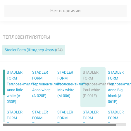
Нет в наличии
ТЕПЛОВЕНТИЛЯТОРЫ
Stadler Form (Штадлер Форм)
(24)
STADLER
STADLER
STADLER
STADLER
STADLER
FORM
FORM
FORM
FORM
FORM
Тепловентилятор
Тепловентилятор
Тепловентилятор
Тепловентилятор
Тепловенти
Anna little
Anna white
Max white
Paul white
Anna Big
white (A-
(A-020E)
(M-006)
(P-001E)
black (A-
030E)
061E)
STADLER
STADLER
STADLER
STADLER
STADLER
FORM
FORM
FORM
FORM
FORM
Тепловентилятор
Тепловентилятор
Тепловентилятор
Тепловентилятор
Тепловенти
Anna Big
Anna black
Anna little
Anna little
Max grey