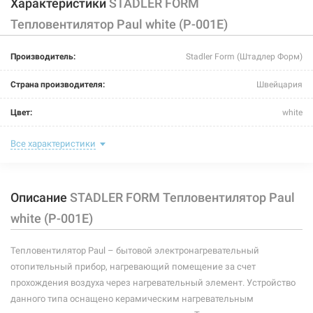
Характеристики
STADLER FORM
Тепловентилятор Paul white (P-001E)
Производитель:
Stadler Form (Штадлер Форм)
Страна производителя:
Швейцария
Цвет:
white
Тип управления:
электронное сенсорное
Все характеристики
Уровень шума:
до 46 дБ
Описание
STADLER FORM Тепловентилятор Paul
Количество уровней мощности:
8
white (P-001E)
Площадь помещения:
до 30 м²
Тепловентилятор Paul – бытовой электронагревательный
Наличие термостата:
есть
отопительный прибор, нагревающий помещение за счет
Напряжение:
220 В
прохождения воздуха через нагревательный элемент. Устройство
данного типа оснащено керамическим нагревательным
Мощность:
750 - 2000 Вт