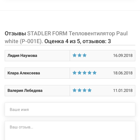
дистанционного управления.
Характеристики и конфигурация изделия, а также комплектация
товара могут изменяться производителем без уведомления. За
внесенные производителем изменения, магазин ответственности
Отзывы
STADLER FORM Тепловентилятор Paul
не несет.
white (P-001E).
Оценка
4
из
5
, отзывов:
3
Лидия Наумова
16.09.2018
Клара Алексеева
18.06.2018
Валерия Лебедева
11.01.2018