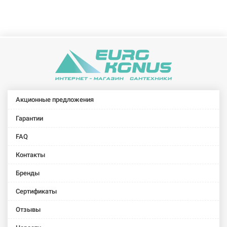
white (A-
(A-021E)
black (A-
honeycomb
(M-003)
060E)
031E)
(A-032E)
STADLER
STADLER
FORM
FORM
Тепловентилятор
Тепловентилятор
Max metal
Paul black
(M-018)
(P-002E)
Акционные предложения
Гарантии
FAQ
Контакты
Бренды
Сертификаты
Отзывы