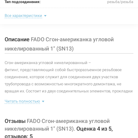
Тип подсоединения:
резьба/резьба
Номинальное давление:
25 бар
Все характеристики
Максимальная температура:
+95°C
Описание
FADO Сгон-американка угловой
Рабочая среда:
жидкая неагрессивная, газообразная неагрессивная
никелированный 1" (SN13)
Материал корпуса:
латунь CW617N
Сгон-американка угловой никелированный –
Размер:
1"Н х 1"В
фитинг, представляющий собой быстроразъемное резьбовое
Тип резьбы:
наружная/внутренняя
соединение, которое служит для соединения двух участков
трубопровода с возможностью многократного демонтажа, не
Направление:
угловое
вращая их. Состоит из двух соединительных элементов, прокладки
и накидной гайки. Сгон-американка это аналог классического
Материал уплотнителей:
эластомер EPDM
Читать полностью
сгона сделанного из стали, но его возможности намного
больше. Благодаря гальваническому покрытию соединение
Покрытие корпуса:
никелированное
меньше подвержено окислению и сохраняет привлекательный
Отзывы
FADO Сгон-американка угловой
вид длительный период эксплуатации.
никелированный 1" (SN13).
Оценка
4
из
5
,
отзывов:
5