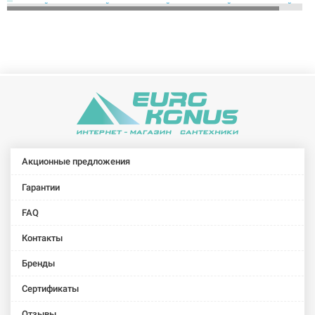
прямой
прямой
прямой
прямой
прямой
никелированный
никелированный
никелированный
никелированный
хромирован
1 1/4"
1" (SN03)
2" (SN06)
3/4" (SN02)
1" (SC03)
(SN04)
FADO Сгон-
FADO Сгон-
FADO Сгон-
FADO Сгон-
FADO Сгон-
американка
американка
американка
американка
американка
прямой
угловой
угловой
угловой
угловой
хромированный
никелированный
никелированный
хромированный
хромирован
3/4" (SC02)
1" (SN13)
3/4" (SN12)
1" (SC13)
3/4" (SC12)
Акционные предложения
Гарантии
FAQ
Контакты
Бренды
Сертификаты
Отзывы