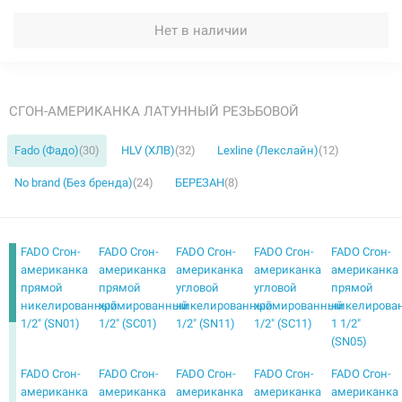
Нет в наличии
СГОН-АМЕРИКАНКА ЛАТУННЫЙ РЕЗЬБОВОЙ
Fado (Фадо)
(30)
HLV (ХЛВ)
(32)
Lexline (Лекслайн)
(12)
No brand (Без бренда)
(24)
БЕРЕЗАН
(8)
FADO Сгон-
FADO Сгон-
FADO Сгон-
FADO Сгон-
FADO Сгон-
американка
американка
американка
американка
американка
прямой
прямой
угловой
угловой
прямой
никелированный
хромированный
никелированный
хромированный
никелирова
1/2" (SN01)
1/2" (SC01)
1/2" (SN11)
1/2" (SC11)
1 1/2"
(SN05)
FADO Сгон-
FADO Сгон-
FADO Сгон-
FADO Сгон-
FADO Сгон-
американка
американка
американка
американка
американка