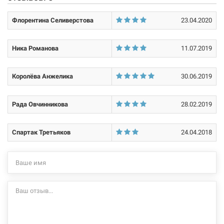
Характеристики и конфигурация изделия, а также комплектация
товара могут изменяться производителем без уведомления. За
Флорентина Селиверстова
23.04.2020
внесенные производителем изменения, магазин ответственности
не несет.
Ника Романова
11.07.2019
Королёва Анжелика
30.06.2019
Рада Овчинникова
28.02.2019
Спартак Третьяков
24.04.2018