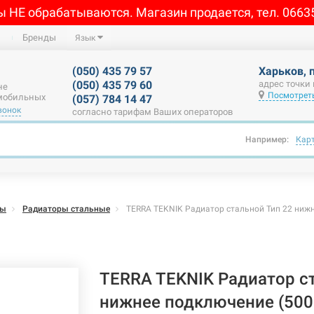
ы НЕ обрабатываются. Магазин продается, тел. 0663
Бренды
Язык
(050) 435 79 57
Харьков, 
(050) 435 79 60
адрес точки
не
Посмотреть
 мобильных
(057) 784 14 47
вонок
согласно тарифам Ваших операторов
Например:
Кар
ры
Радиаторы стальные
TERRA TEKNIK Радиатор стальной Тип 22 нижн
TERRA TEKNIK Радиатор с
нижнее подключение (500 