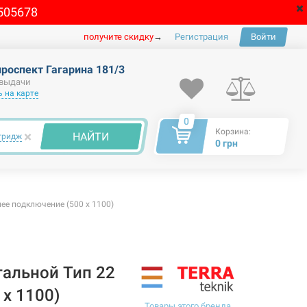
505678
получите скидку
→
Регистрация
Войти
проспект Гагарина 181/3
 выдачи
 на карте
0
Корзина:
×
НАЙТИ
тридж
0 грн
ее подключение (500 x 1100)
тальной Тип 22
x 1100)
Товары этого бренда