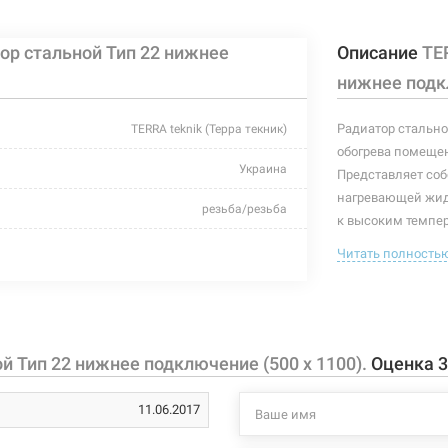
ор стальной Тип 22 нижнее
Описание
TE
адиатор стальной Тип 22 нижнее
Нет в нали
00 x 800)
нижнее подкл
Радиатор стально
TERRA teknik (Терра текник)
обогрева помещен
адиатор стальной Тип 22 нижнее
Украина
Нет в нали
Представляет соб
00 x 900)
нагревающей жид
резьба/резьба
к высоким темпер
эффективность те
белый
Читать полность
адиатор стальной Тип 22 нижнее
миллиметра. Комп
Нет в нали
00 x 1000)
110°C
заглушка, планка
дюбели).
1678-2244 Вт
Показатели тепло
й Тип 22 нижнее подключение (500 x 1100).
Оценка
3
10 бар
адиатор стальной Тип 22 нижнее
Нет в нали
EN 442 (75/
00 x 1200)
11.06.2017
1100 мм
DIN 4704 (9
ΔT=70°C - 2