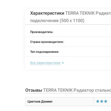
Характеристики
TERRA TEKNIK Радиат
TERRA TEKNIK Р
Артикул:
113930
подключение (5
подключение (500 x 1100)
Производитель:
TERRA TEKNIK Р
Артикул:
Страна производителя:
113931
подключение (5
Тип подсоединения:
Цвет:
Все характеристики
TERRA TEKNIK Р
Артикул:
113917
подключение (5
Максимальная температура теплоносителя:
Теплоотдача:
Отзывы
TERRA TEKNIK Радиатор стально
Номинальное давление:
TERRA TEKNIK Р
Артикул:
113919
подключение (5
Цветков Даниил
Ширина: