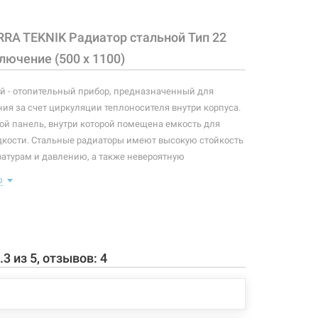
RRA TEKNIK Радиатор стальной Тип 22
1950 грн
Нет в наличии
чии
ючение (500 x 1100)
й - отопительный прибор, предназначенный для
ия за счет циркуляции теплоносителя внутри корпуса.
2097 грн
Нет в наличии
чии
ой панель, внутри которой помещена емкость для
кости. Стальные радиаторы имеют высокую стойкость
атурам и давлению, а также невероятную
плоотдачи. Ширина конвекционных каналов - 33,3
ю
лектация данной модели: радиатор, кран Маевского,
2245 грн
Нет в наличии
чии
 для крепления, крепежные элементы (метизы,
отдачи по стандартам:
.3
из
5
, отзывов:
4
2230 грн
Нет в наличии
чии
65/20) ΔT=50°C - 1678 Вт
0/70/20) ΔT=60°C - 2145 Вт
244 Вт