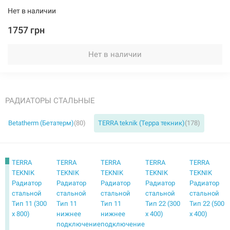
Нет в наличии
1757 грн
114840
Артикул:
Нет в наличии
TERRA TEKNIK Радиатор стальной Тип 22 (600 x 1500)
Нет в наличии
РАДИАТОРЫ СТАЛЬНЫЕ
2723 грн
Betatherm (Бетатерм)
(80)
TERRA teknik (Терра текник)
(178)
Нет в наличии
TERRA
TERRA
TERRA
TERRA
TERRA
TEKNIK
TEKNIK
TEKNIK
TEKNIK
TEKNIK
Радиатор
Радиатор
Радиатор
Радиатор
Радиатор
стальной
стальной
стальной
стальной
стальной
Тип 11 (300
Тип 11
Тип 11
Тип 22 (300
Тип 22 (500
114841
Артикул:
x 800)
нижнее
нижнее
x 400)
x 400)
подключение
подключение
TERRA TEKNIK Радиатор стальной Тип 22 (600 x 1600)