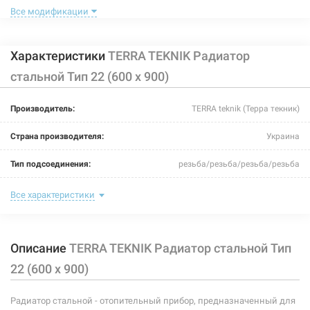
Все модификации
Характеристики
TERRA TEKNIK Радиатор
стальной Тип 22 (600 x 900)
114849
Артикул:
Производитель:
TERRA teknik (Терра текник)
TERRA TEKNIK Радиатор стальной Тип 22 (600 x 700)
Страна производителя:
Украина
Нет в наличии
Тип подсоединения:
резьба/резьба/резьба/резьба
1415 грн
Цвет:
белый
Все характеристики
Нет в наличии
Максимальная температура теплоносителя:
110°C
Описание
TERRA TEKNIK Радиатор стальной Тип
Теплоотдача:
1620-2178 Вт
22 (600 x 900)
Номинальное давление:
10 бар
Радиатор стальной - отопительный прибор, предназначенный для
Ширина:
900 мм