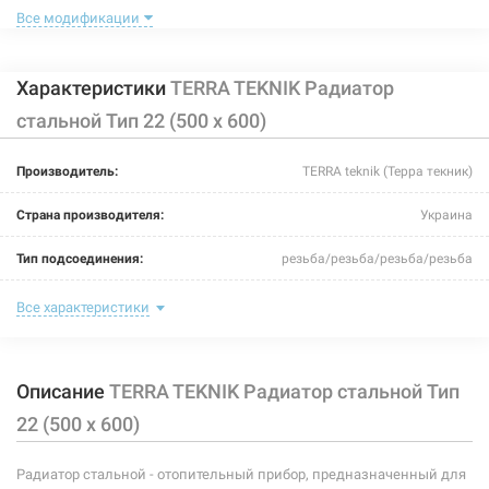
Все модификации
Характеристики
TERRA TEKNIK Радиатор
стальной Тип 22 (500 x 600)
113959
Артикул:
Производитель:
TERRA teknik (Терра текник)
TERRA TEKNIK Радиатор стальной Тип 22 (500 x 800)
Страна производителя:
Украина
Нет в наличии
Тип подсоединения:
резьба/резьба/резьба/резьба
1622 грн
Цвет:
белый
Все характеристики
Нет в наличии
Максимальная температура теплоносителя:
110°C
Описание
TERRA TEKNIK Радиатор стальной Тип
Теплоотдача:
915-1224 Вт
22 (500 x 600)
Номинальное давление:
10 бар
Радиатор стальной - отопительный прибор, предназначенный для
Ширина:
600 мм