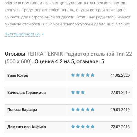
обогрева помещения за счет циркуляции теплоносителя внутри
113960
Артикул:
Глубина:
100 мм
корпуса. Представляет собой панель, внутри которой помещена
TERRA TEKNIK Радиатор стальной Тип 22 (500 x 900)
емкость для нагревающей жидкости. Стальные радиаторы имеют
Высота:
500 мм
высокую стойкость к высоким температурам и давлению, а также
Нет в наличии
невероятную эффективность теплоотдачи. Ширина конвекционных
Рабочая среда:
жидкая неагрессивная
Читать полностью
каналов - 33,3 миллиметра. Комплектация данной модели:
1769 грн
радиатор, кран Маевского, заглушка, планка для крепления,
Материал корпуса:
сталь
крепежные элементы (метизы, дюбели).
Отзывы
TERRA TEKNIK Радиатор стальной Тип 22
Нет в наличии
Покрытие корпуса:
эпоксидно-полиэстерная порошковая краска
(500 x 600).
Оценка
4.2
из
5
, отзывов:
5
Показатели теплоотдачи по стандартам:
Размер:
1/2" х 1/2" х 1/2" х 1/2"
Виль Котов
EN 442 (75/65/20) ΔT=50°C - 915 Вт
11.02.2020
Тип резьбы:
DIN 4704 (90/70/20) ΔT=60°C - 1170 Вт
внутренняя/внутренняя/внутренняя/внутренняя
ΔT=70°C - 1224 Вт
Вячеслав Герасимов
22.01.2019
Тип подключения:
боковое
Характеристики и конфигурация изделия, а также комплектация
113946
Артикул:
товара могут изменяться производителем без уведомления. За
Попова Варвара
19.01.2019
TERRA TEKNIK Радиатор стальной Тип 22 (500 x 1000)
внесенные производителем изменения, магазин ответственности
не несет.
Нет в наличии
Дементьева Анфиса
22.07.2018
2061 грн