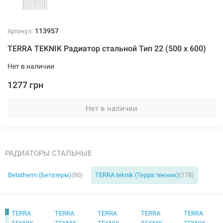
113957
Артикул:
TERRA TEKNIK Радиатор стальной Тип 22 (500 x 600)
113951
Артикул:
Нет в наличии
TERRA TEKNIK Радиатор стальной Тип 22 (500 x 1500)
1277 грн
Нет в наличии
2725 грн
Нет в наличии
Нет в наличии
РАДИАТОРЫ СТАЛЬНЫЕ
Betatherm (Бетатерм)
(80)
TERRA teknik (Терра текник)
(178)
113952
Артикул:
TERRA
TERRA
TERRA
TERRA
TERRA
TERRA TEKNIK Радиатор стальной Тип 22 (500 x 1600)