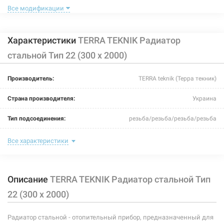
Все модификации
Характеристики
TERRA TEKNIK Радиатор
стальной Тип 22 (300 x 2000)
113943
Артикул:
Производитель:
TERRA teknik (Терра текник)
TERRA TEKNIK Радиатор стальной Тип 22 (300 x 700)
Страна производителя:
Украина
Нет в наличии
Тип подсоединения:
резьба/резьба/резьба/резьба
1163 грн
Цвет:
белый
Все характеристики
Нет в наличии
Максимальная температура теплоносителя:
110°C
Описание
TERRA TEKNIK Радиатор стальной Тип
Теплоотдача:
2100-2940 Вт
22 (300 x 2000)
Номинальное давление:
10 бар
Радиатор стальной - отопительный прибор, предназначенный для
Ширина:
2000 мм