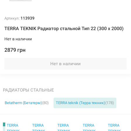
113939
Артикул:
TERRA TEKNIK Радиатор стальной Тип 22 (300 x 2000)
113935
Артикул:
Нет в наличии
TERRA TEKNIK Радиатор стальной Тип 22 (300 x 1400)
2879 грн
Нет в наличии
2069 грн
Нет в наличии
Нет в наличии
РАДИАТОРЫ СТАЛЬНЫЕ
Betatherm (Бетатерм)
(80)
TERRA teknik (Терра текник)
(178)
113936
Артикул:
TERRA
TERRA
TERRA
TERRA
TERRA
TERRA TEKNIK Радиатор стальной Тип 22 (300 x 1500)