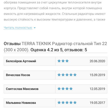
обогрева помещения за счет циркуляции теплоносителя внутри
113944
Артикул:
Глубина:
100 мм
корпуса. Представляет собой панель, внутри которой помещена
TERRA TEKNIK Радиатор стальной Тип 22 (300 x 800)
емкость для нагревающей жидкости. Стальные радиаторы имеют
Высота:
300 мм
высокую стойкость к высоким температурам и давлению, а также
Нет в наличии
невероятную эффективность теплоотдачи. Ширина конвекционных
Рабочая среда:
жидкая неагрессивная
Читать полностью
каналов - 33,3 миллиметра. Комплектация данной модели:
1354 грн
радиатор, кран Маевского, заглушка, планка для крепления,
Материал корпуса:
сталь
крепежные элементы (метизы, дюбели).
Отзывы
TERRA TEKNIK Радиатор стальной Тип 22
Нет в наличии
Покрытие корпуса:
эпоксидно-полиэстерная порошковая краска
(300 x 2000).
Оценка
4.2
из
5
, отзывов:
5
Показатели теплоотдачи по стандартам:
Размер:
1/2" х 1/2" х 1/2" х 1/2"
Белозёров Артемий
EN 442 (75/65/20) ΔT=50°C - 2100 Вт
20.06.2020
Тип резьбы:
DIN 4704 (90/70/20) ΔT=60°C - 2760 Вт
внутренняя/внутренняя/внутренняя/внутренняя
ΔT=70°C - 2940 Вт
Вячеслав Носов
15.09.2019
Тип подключения:
боковое
Характеристики и конфигурация изделия, а также комплектация
113945
Артикул:
товара могут изменяться производителем без уведомления. За
Святослав Максимов
12.05.2019
TERRA TEKNIK Радиатор стальной Тип 22 (300 x 900)
внесенные производителем изменения, магазин ответственности
не несет.
Нет в наличии
Мальвина Новикова
19.05.2017
1463 грн