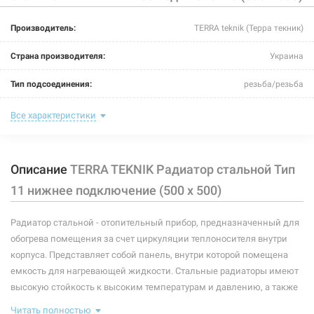
Производитель:
TERRA teknik (Терра текник)
Страна производителя:
Украина
Тип подсоединения:
резьба/резьба
Цвет:
белый
Все характеристики
Максимальная температура теплоносителя:
110°C
Описание
TERRA TEKNIK Радиатор стальной Тип
Теплоотдача:
445-595 Вт
11 нижнее подключение (500 x 500)
Номинальное давление:
10 бар
Радиатор стальной - отопительный прибор, предназначенный для
Ширина:
500 мм
обогрева помещения за счет циркуляции теплоносителя внутри
Глубина:
35 мм
корпуса. Представляет собой панель, внутри которой помещена
емкость для нагревающей жидкости. Стальные радиаторы имеют
Высота:
500 мм
высокую стойкость к высоким температурам и давлению, а также
невероятную эффективность теплоотдачи. Ширина конвекционных
Рабочая среда:
жидкая неагрессивная
Читать полностью