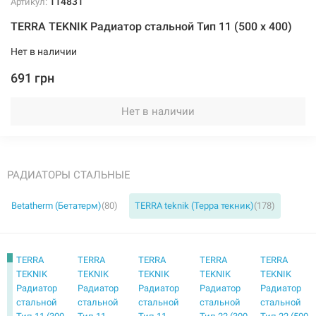
114831
Артикул:
1751 грн
TERRA TEKNIK Радиатор стальной Тип 11 (500 x 400)
Нет в наличии
Нет в наличии
691 грн
Нет в наличии
113965
Артикул:
РАДИАТОРЫ СТАЛЬНЫЕ
TERRA TEKNIK Радиатор стальной Тип 11 (500 x 1400)
Betatherm (Бетатерм)
(80)
TERRA teknik (Терра текник)
(178)
Нет в наличии
1859 грн
TERRA
TERRA
TERRA
TERRA
TERRA
TEKNIK
TEKNIK
TEKNIK
TEKNIK
TEKNIK
Нет в наличии
Радиатор
Радиатор
Радиатор
Радиатор
Радиатор
стальной
стальной
стальной
стальной
стальной