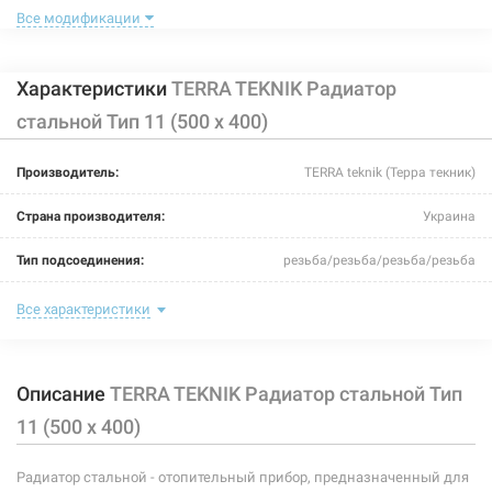
Все модификации
Характеристики
TERRA TEKNIK Радиатор
стальной Тип 11 (500 x 400)
113970
Артикул:
Производитель:
TERRA teknik (Терра текник)
TERRA TEKNIK Радиатор стальной Тип 11 (500 x 800)
Страна производителя:
Украина
Нет в наличии
Тип подсоединения:
резьба/резьба/резьба/резьба
1175 грн
Цвет:
белый
Все характеристики
Нет в наличии
Максимальная температура теплоносителя:
110°C
Описание
TERRA TEKNIK Радиатор стальной Тип
Теплоотдача:
356-476 Вт
11 (500 x 400)
Номинальное давление:
10 бар
Радиатор стальной - отопительный прибор, предназначенный для
Ширина:
400 мм