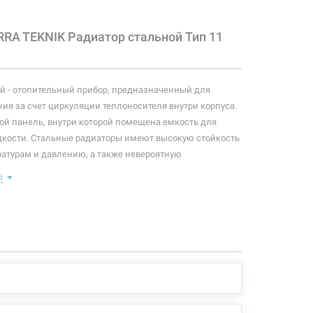
RRA TEKNIK Радиатор стальной Тип 11
1175 грн
Нет в наличии
чии
й - отопительный прибор, предназначенный для
ия за счет циркуляции теплоносителя внутри корпуса.
1330 грн
Нет в наличии
чии
ой панель, внутри которой помещена емкость для
кости. Стальные радиаторы имеют высокую стойкость
атурам и давлению, а также невероятную
плоотдачи. Ширина конвекционных каналов - 33,3
ю
лектация данной модели: радиатор, кран Маевского,
1427 грн
Нет в наличии
чии
 для крепления, крепежные элементы (метизы,
отдачи по стандартам:
1530 грн
Нет в наличии
чии
65/20) ΔT=50°C - 1335 Вт
0/70/20) ΔT=60°C - 1680 Вт
785 Вт