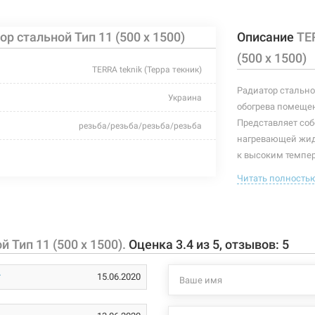
р стальной Тип 11 (500 x 1500)
Описание
TE
адиатор стальной Тип 11 (500 x 800)
Нет в нали
(500 x 1500)
TERRA teknik (Терра текник)
Радиатор стально
Украина
обогрева помещен
адиатор стальной Тип 11 (500 x 900)
Нет в нали
Представляет соб
резьба/резьба/резьба/резьба
нагревающей жид
белый
к высоким темпер
эффективность те
Читать полность
110°C
миллиметра. Комп
адиатор стальной Тип 11 (500 x 1000)
Нет в нали
заглушка, планка
1335-1785 Вт
дюбели).
10 бар
 Тип 11 (500 x 1500).
Оценка
3.4
из
5
, отзывов:
5
Показатели тепло
1500 мм
адиатор стальной Тип 11 (500 x 1100)
Нет в нали
EN 442 (75/
15.06.2020
DIN 4704 (9
35 мм
ΔT=70°C - 1