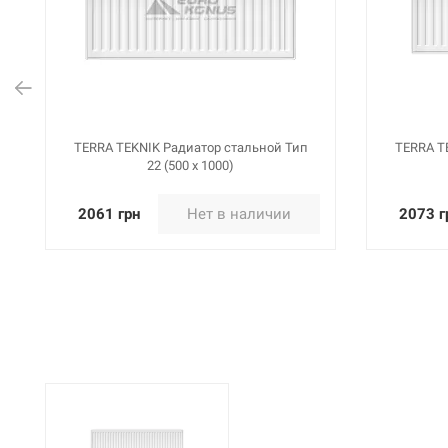
Артикул:
TERRA TEKNIK Р
114828
Артикул:
TERRA TEKNIK Р
114829
TERRA TEKNIK Радиатор стальной Тип
TERRA T
22 (500 x 1000)
2061 грн
Нет в наличии
2073 г
Артикул:
TERRA TEKNIK Р
114830