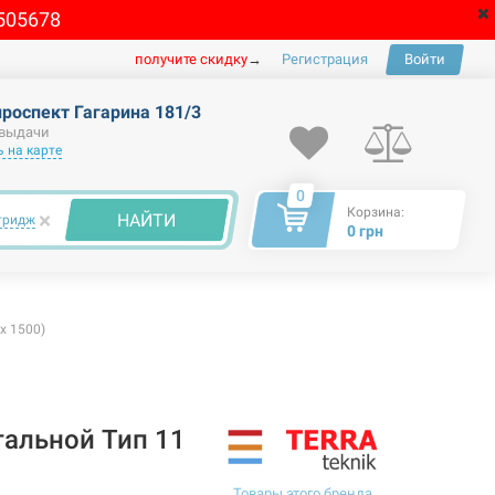
505678
получите скидку
→
Регистрация
Войти
проспект Гагарина 181/3
 выдачи
 на карте
0
Корзина:
×
НАЙТИ
тридж
0 грн
x 1500)
тальной Тип 11
Товары этого бренда