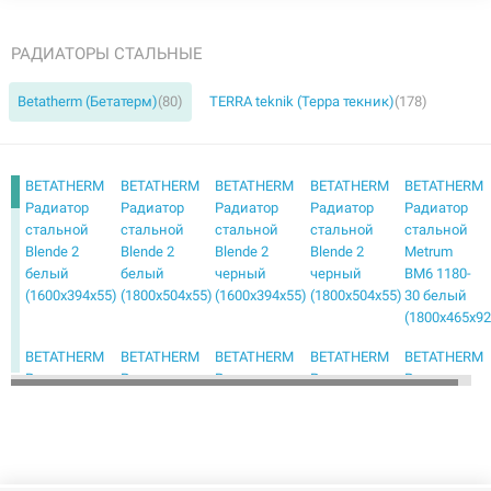
РАДИАТОРЫ СТАЛЬНЫЕ
Betatherm (Бетатерм)
(80)
TERRA teknik (Терра текник)
(178)
BETATHERM
BETATHERM
BETATHERM
BETATHERM
BETATHERM
Радиатор
Радиатор
Радиатор
Радиатор
Радиатор
стальной
стальной
стальной
стальной
стальной
Blende 2
Blende 2
Blende 2
Blende 2
Metrum
белый
белый
черный
черный
BM6 1180-
(1600х394х55)
(1800х504х55)
(1600х394х55)
(1800х504х55)
30 белый
(1800х465х92
BETATHERM
BETATHERM
BETATHERM
BETATHERM
BETATHERM
Радиатор
Радиатор
Радиатор
Радиатор
Радиатор
стальной
стальной
стальной
стальной
стальной
Metrum
Metrum
Metrum
Mirror PE
Mirror PE
BM6 1180-
BM6 2180-
BM6 2180-
1118/08
1118/08
30 черный
30 белый
30 черный
белый
черный
(1800х465х92)
(1800х255х146)
(1800х255х146)
(1800х600х50)
(1800х600х50