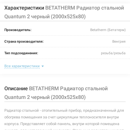
Характеристики
BETATHERM Радиатор стальной
Quantum 2 черный (2000х525х80)
Производитель:
Betatherm (Бетатерм)
Страна производителя:
Венгрия
Тип подсоединения:
резьба/резьба
Цвет:
черный
Все характеристики
Максимальная температура теплоносителя:
110°C
Описание
BETATHERM Радиатор стальной
Теплоотдача:
2090 Вт
Quantum 2 черный (2000х525х80)
Номинальное давление:
10 бар
Радиатор стальной - отопительный прибор, предназначенный для
Ширина:
525 мм
обогрева помещения за счет циркуляции теплоносителя внутри
Глубина:
80 мм
корпуса. Представляет собой панель, внутри которой помещена