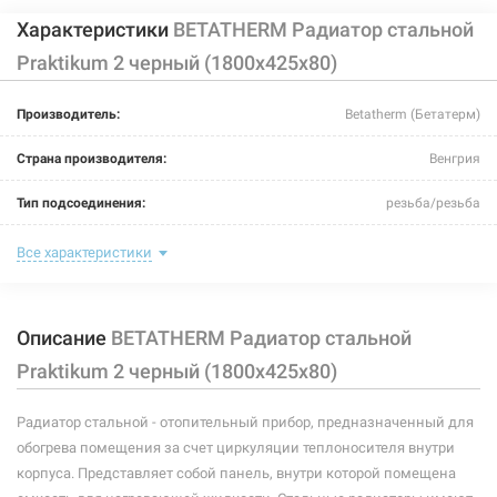
Характеристики
BETATHERM Радиатор стальной
Praktikum 2 черный (1800х425х80)
Производитель:
Betatherm (Бетатерм)
Страна производителя:
Венгрия
Тип подсоединения:
резьба/резьба
Цвет:
черный
Все характеристики
Максимальная температура теплоносителя:
110°C
Описание
BETATHERM Радиатор стальной
Теплоотдача:
1403 Вт
Praktikum 2 черный (1800х425х80)
Номинальное давление:
10 бар
Радиатор стальной - отопительный прибор, предназначенный для
Ширина:
425 мм
обогрева помещения за счет циркуляции теплоносителя внутри
Глубина:
80 мм
корпуса. Представляет собой панель, внутри которой помещена