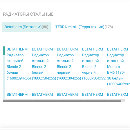
РАДИАТОРЫ СТАЛЬНЫЕ
Betatherm (Бетатерм)
(80)
TERRA teknik (Терра текник)
(178)
BETATHERM
BETATHERM
BETATHERM
BETATHERM
BETATHERM
Радиатор
Радиатор
Радиатор
Радиатор
Радиатор
стальной
стальной
стальной
стальной
стальной
Blende 2
Blende 2
Blende 2
Blende 2
Metrum
белый
белый
черный
черный
BM6 1180-
(1600х394х55)
(1800х504х55)
(1600х394х55)
(1800х504х55)
30 белый
(1800х465х92
BETATHERM
BETATHERM
BETATHERM
BETATHERM
BETATHERM
Радиатор
Радиатор
Радиатор
Радиатор
Радиатор
стальной
стальной
стальной
стальной
стальной
Metrum
Metrum
Metrum
Mirror PE
Mirror PE
BM6 1180-
BM6 2180-
BM6 2180-
1118/08
1118/08
30 черный
30 белый
30 черный
белый
черный
(1800х465х92)
(1800х255х146)
(1800х255х146)
(1800х600х50)
(1800х600х50