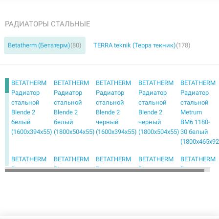
РАДИАТОРЫ СТАЛЬНЫЕ
Betatherm (Бетатерм)
(80)
TERRA teknik (Терра текник)
(178)
BETATHERM
BETATHERM
BETATHERM
BETATHERM
BETATHERM
Радиатор
Радиатор
Радиатор
Радиатор
Радиатор
стальной
стальной
стальной
стальной
стальной
Blende 2
Blende 2
Blende 2
Blende 2
Metrum
белый
белый
черный
черный
BM6 1180-
(1600х394х55)
(1800х504х55)
(1600х394х55)
(1800х504х55)
30 белый
(1800х465х92
BETATHERM
BETATHERM
BETATHERM
BETATHERM
BETATHERM
Радиатор
Радиатор
Радиатор
Радиатор
Радиатор
стальной
стальной
стальной
стальной
стальной
Metrum
Metrum
Metrum
Mirror PE
Mirror PE
BM6 1180-
BM6 2180-
BM6 2180-
1118/08
1118/08
30 черный
30 белый
30 черный
белый
черный
(1800х465х92)
(1800х255х146)
(1800х255х146)
(1800х600х50)
(1800х600х50