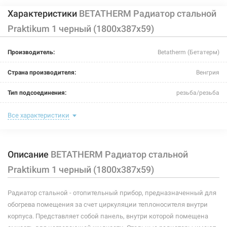
Характеристики
BETATHERM Радиатор стальной
Praktikum 1 черный (1800х387х59)
Производитель:
Betatherm (Бетатерм)
Страна производителя:
Венгрия
Тип подсоединения:
резьба/резьба
Цвет:
черный
Все характеристики
Максимальная температура теплоносителя:
110°C
Описание
BETATHERM Радиатор стальной
Теплоотдача:
751 Вт
Praktikum 1 черный (1800х387х59)
Номинальное давление:
10 бар
Радиатор стальной - отопительный прибор, предназначенный для
Ширина:
387 мм
обогрева помещения за счет циркуляции теплоносителя внутри
Глубина:
59 мм
корпуса. Представляет собой панель, внутри которой помещена