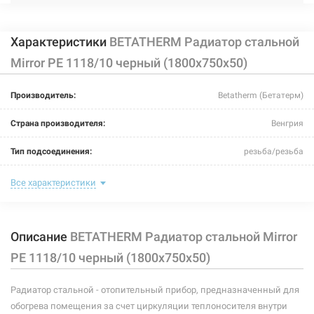
Характеристики
BETATHERM Радиатор стальной
Mirror PE 1118/10 черный (1800х750х50)
Производитель:
Betatherm (Бетатерм)
Страна производителя:
Венгрия
Тип подсоединения:
резьба/резьба
Дополнительно:
с зеркалом
Все характеристики
Цвет:
черный
Описание
BETATHERM Радиатор стальной Mirror
Максимальная температура теплоносителя:
110°C
PE 1118/10 черный (1800х750х50)
Теплоотдача:
1104 Вт
Радиатор стальной - отопительный прибор, предназначенный для
Номинальное давление:
10 бар
обогрева помещения за счет циркуляции теплоносителя внутри