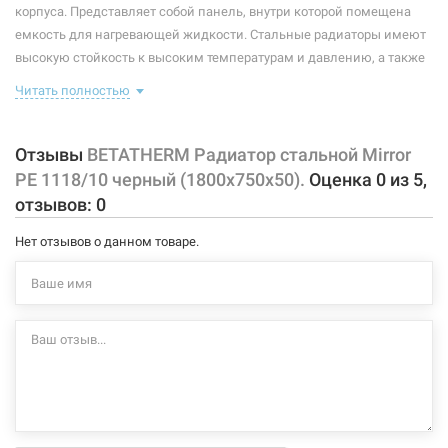
Ширина:
750 мм
корпуса. Представляет собой панель, внутри которой помещена
емкость для нагревающей жидкости. Стальные радиаторы имеют
Глубина:
50 мм
высокую стойкость к высоким температурам и давлению, а также
невероятную эффективность теплоотдачи.
Высота:
1800 мм
Читать полностью
Комплектация данной модели: крепления, заглушки.
Рабочая среда:
жидкая неагрессивная
обогреваемая площадь - 15 м²
Отзывы
BETATHERM Радиатор стальной Mirror
тип радиатора - одинарный
Материал корпуса:
сталь
PE 1118/10 черный (1800х750х50).
Оценка
0
из
5
,
количество планок - 6
отзывов:
0
Покрытие корпуса:
порошковая краска
зеркало
Нет отзывов о данном товаре.
Размер:
Характеристики и конфигурация изделия, а также комплектация
1/2"х1/2"
товара могут изменяться производителем без уведомления. За
Тип резьбы:
внутренняя/внутренняя
внесенные производителем изменения, магазин ответственности
не несет.
Тип подключения:
нижнее