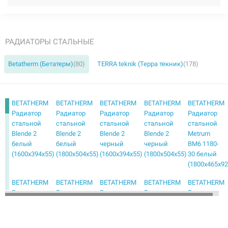
РАДИАТОРЫ СТАЛЬНЫЕ
Betatherm (Бетатерм)
(80)
TERRA teknik (Терра текник)
(178)
BETATHERM
BETATHERM
BETATHERM
BETATHERM
BETATHERM
Радиатор
Радиатор
Радиатор
Радиатор
Радиатор
стальной
стальной
стальной
стальной
стальной
Blende 2
Blende 2
Blende 2
Blende 2
Metrum
белый
белый
черный
черный
BM6 1180-
(1600х394х55)
(1800х504х55)
(1600х394х55)
(1800х504х55)
30 белый
(1800х465х92
BETATHERM
BETATHERM
BETATHERM
BETATHERM
BETATHERM
Радиатор
Радиатор
Радиатор
Радиатор
Радиатор
стальной
стальной
стальной
стальной
стальной
Metrum
Metrum
Metrum
Mirror PE
Mirror PE
BM6 1180-
BM6 2180-
BM6 2180-
1118/08
1118/08