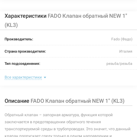
Характеристики
FADO Клапан обратный NEW 1"
(KL3)
Производитель:
Fado (Фадо)
Страна производителя:
Италия
Тип подсоединения:
резьба/резьба
Номинальное давление:
20 бар
Все характеристики
Максимальная температура:
+95°C
Описание
FADO Клапан обратный NEW 1" (KL3)
Рабочая среда:
жидкая неагрессивная, газообразная неагрессивная
Материал уплотнителей:
эластомер EPDM
Обратный клапан – запорная арматура, функция которой
заключается в предотвращении обратного течения
Материал пружины:
нержавеющая сталь AISI 316
транспортируемой среды в трубопроводах. Это значит, что данный
клапан пропускает среду только в одном направлении и