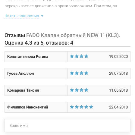
Размер:
1"В х 1"В
перекрывает ее движение в противоположном. При этом, он
Тип резьбы:
внутренняя/внутренняя
действует автоматически и является арматурой прямого действия.
Читать полностью
Используют обратные клапаны в водопроводах с замкнутой
Материал корпуса:
латунь CW617N
циркуляцией рабочей среды, в водопроводах, которые состоят из
нескольких насосов, в блоках фильтрации и гидролиниях, где
Отзывы
FADO Клапан обратный NEW 1" (KL3).
Материал штока:
латунь CW614N
требуется однонаправленное движение жидкости.
Оценка
4.3
из
5
, отзывов:
4
Покрытие корпуса:
без покрытия
Характеристики и конфигурация изделия, а также комплектация
Константинова Регина
19.02.2020
товара могут изменяться производителем без уведомления. За
внесенные производителем изменения, магазин ответственности
не несет.
Гусев Аполлон
29.07.2018
Комарова Таисия
11.06.2018
Филиппов Иннокентий
22.04.2018