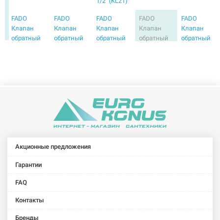
1/2" (KL21)
FADO
FADO
FADO
FADO
FADO
Клапан
Клапан
Клапан
Клапан
Клапан
обратный
обратный
обратный
обратный
обратный
Classic 1"
Classic 3/4"
NEW 1 1/4"
NEW 1"
NEW 3/4"
(KL13)
(KL12)
(KL4)
(KL3)
(KL2)
FADO
FADO
Клапан-
Клапан-
хлопушка
хлопушка
обратный
обратный
мембранный
мембранный
1" (KL23)
3/4" (KL22)
Акционные предложения
Гарантии
FAQ
Контакты
Бренды