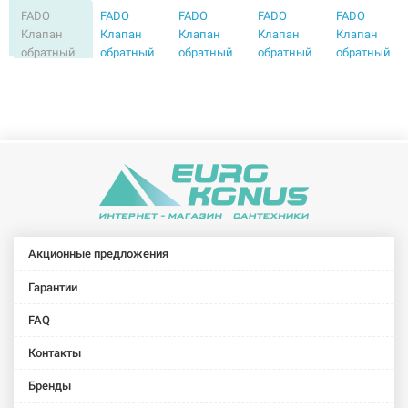
FADO
FADO
FADO
FADO
FADO
Клапан
Клапан
Клапан
Клапан
Клапан
обратный
обратный
обратный
обратный
обратный
Classic 1"
Classic 3/4"
NEW 1 1/4"
NEW 1"
NEW 3/4"
(KL13)
(KL12)
(KL4)
(KL3)
(KL2)
FADO
FADO
Клапан-
Клапан-
хлопушка
хлопушка
обратный
обратный
мембранный
мембранный
1" (KL23)
3/4" (KL22)
Акционные предложения
Гарантии
FAQ
Контакты
Бренды