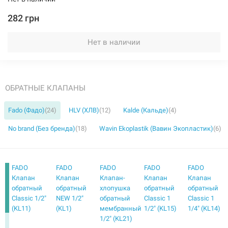
282 грн
Нет в наличии
ОБРАТНЫЕ КЛАПАНЫ
Fado (Фадо)
(24)
HLV (ХЛВ)
(12)
Kalde (Кальде)
(4)
No brand (Без бренда)
(18)
Wavin Ekoplastik (Вавин Экопластик)
(6)
FADO
FADO
FADO
FADO
FADO
Клапан
Клапан
Клапан-
Клапан
Клапан
обратный
обратный
хлопушка
обратный
обратный
Classic 1/2"
NEW 1/2"
обратный
Classic 1
Classic 1
(KL11)
(KL1)
мембранный
1/2" (KL15)
1/4" (KL14)
1/2" (KL21)