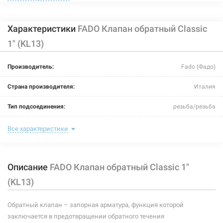
Характеристики
FADO Клапан обратный Classic
1" (KL13)
202717
Артикул:
Производитель:
Fado (Фадо)
FADO Клапан обратный Classic 1 1/2" (KL15)
Страна производителя:
Италия
Нет в наличии
Тип подсоединения:
резьба/резьба
618 грн
Номинальное давление:
20 бар
Все характеристики
Нет в наличии
Максимальная температура:
+95°C
Описание
FADO Клапан обратный Classic 1"
Рабочая среда:
жидкая неагрессивная, газообразная неагрессивная
(KL13)
Материал уплотнителей:
эластомер EPDM
Обратный клапан – запорная арматура, функция которой
Материал пружины:
нержавеющая сталь AISI 316
заключается в предотвращении обратного течения