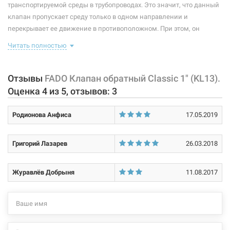
Размер:
1"В х 1"В
транспортируемой среды в трубопроводах. Это значит, что данный
клапан пропускает среду только в одном направлении и
Тип резьбы:
внутренняя/внутренняя
перекрывает ее движение в противоположном. При этом, он
действует автоматически и является арматурой прямого действия.
Материал корпуса:
латунь CW617N
Читать полностью
Используют обратные клапаны в водопроводах с замкнутой
циркуляцией рабочей среды, в водопроводах, которые состоят из
Материал штока:
пластик ABS
нескольких насосов, в блоках фильтрации и гидролиниях, где
Отзывы
FADO Клапан обратный Classic 1" (KL13).
Покрытие корпуса:
без покрытия
требуется однонаправленное движение жидкости.
Оценка
4
из
5
, отзывов:
3
Характеристики и конфигурация изделия, а также комплектация
Родионова Анфиса
17.05.2019
товара могут изменяться производителем без уведомления. За
внесенные производителем изменения, магазин ответственности
не несет.
Григорий Лазарев
26.03.2018
Журавлёв Добрыня
11.08.2017