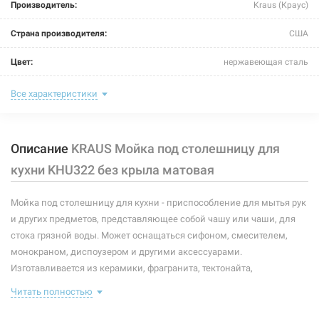
Производитель:
Kraus (Краус)
Страна производителя:
США
Цвет:
нержавеющая сталь
Тип монтажа:
под столешницу
Все характеристики
Крыло:
без крыла
Описание
KRAUS Мойка под столешницу для
Размер мойки (длина/ширина):
800 мм/470 мм
кухни KHU322 без крыла матовая
Размер чаши (длина/ширина):
356 мм/470 мм; 356 мм/470 мм
Мойка под столешницу для кухни - приспособление для мытья рук
Глубина чаши:
254 мм; 254 мм
и других предметов, представляющее собой чашу или чаши, для
Размер монтажного выреза (длина/ширина):
по шаблону
стока грязной воды. Может оснащаться сифоном, смесителем,
монокраном, диспоузером и другими аксессуарами.
Покрытие корпуса:
матовое
Изготавливается из керамики, фрагранита, тектонайта,
нержавеющей стали и других материалов, устойчивых к коррозии.
Форма:
прямоугольная
Читать полностью
Комплектация данной модели: съемные сетки, сливные клапаны,
полотенце.
Количество чаш:
1