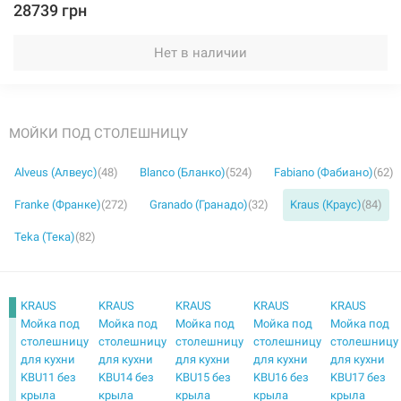
28739 грн
Нет в наличии
МОЙКИ ПОД СТОЛЕШНИЦУ
Alveus (Алвеус)
(48)
Blanco (Бланко)
(524)
Fabiano (Фабиано)
(62)
Franke (Франке)
(272)
Granado (Гранадо)
(32)
Kraus (Краус)
(84)
Teka (Тека)
(82)
KRAUS
KRAUS
KRAUS
KRAUS
KRAUS
Мойка под
Мойка под
Мойка под
Мойка под
Мойка под
столешницу
столешницу
столешницу
столешницу
столешницу
для кухни
для кухни
для кухни
для кухни
для кухни
KBU11 без
KBU14 без
KBU15 без
KBU16 без
KBU17 без
крыла
крыла
крыла
крыла
крыла