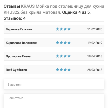
Отзывы
KRAUS Мойка под столешницу для кухни
Характеристики и конфигурация изделия, а также комплектация
Материал:
нержавеющая сталь
KHU322 без крыла матовая.
Оценка
4
из
5
,
товара могут изменяться производителем без уведомления. За
отзывов:
4
внесенные производителем изменения, магазин ответственности
не несет.
Вероника Галкина
11.02.2020
Кириллова Валентина
19.02.2019
Прохорова Елена
18.04.2018
Глеб Субботин
28.03.2018