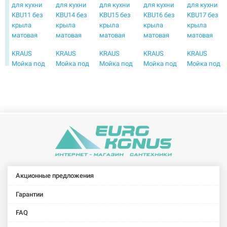
для кухни
для кухни
для кухни
для кухни
для кухни
KBU11 без
KBU14 без
KBU15 без
KBU16 без
KBU17 без
крыла
крыла
крыла
крыла
крыла
матовая
матовая
матовая
матовая
матовая
KRAUS
KRAUS
KRAUS
KRAUS
KRAUS
Мойка под
Мойка под
Мойка под
Мойка под
Мойка под
столешницу
столешницу
столешницу
столешницу
столешницу
для кухни
для кухни
для кухни
для кухни
для кухни
KBU21 без
KBU23 без
KBU25 без
KD1UD33B
KD1US17B
крыла
крыла
крыла
без крыла
без крыла
матовая
матовая
матовая
матовая
матовая
KRAUS
KRAUS
KRAUS
KRAUS
KRAUS
Мойка под
Мойка под
Мойка под
Мойка под
Мойка под
столешницу
столешницу
столешницу
столешницу
столешницу
для кухни
для кухни
для кухни
для кухни
для кухни
KD1US25B
KD1US33B
KHF200-30
KHF203-33
KHU101-23
Акционные предложения
без крыла
без крыла
с
с
без крыла
матовая
матовая
передним
передним
матовая
Гарантии
фартуком
фартуком
FAQ
без крыла
без крыла
матовая
матовая