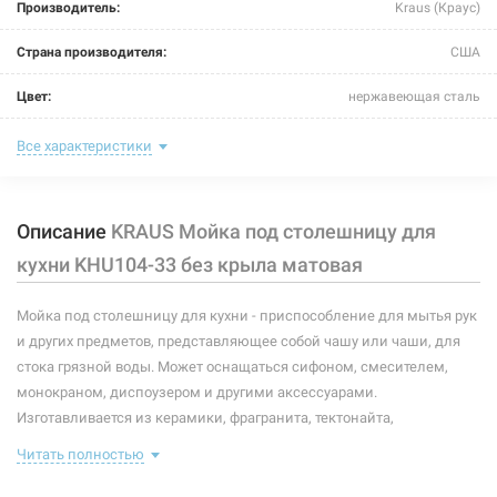
Производитель:
Kraus (Краус)
Страна производителя:
США
Цвет:
нержавеющая сталь
Тип монтажа:
под столешницу
Все характеристики
Крыло:
без крыла
Описание
KRAUS Мойка под столешницу для
Размер мойки (длина/ширина):
832 мм/482 мм
кухни KHU104-33 без крыла матовая
Размер чаши (длина/ширина):
327 мм/432 мм; 429 мм/432 мм
Мойка под столешницу для кухни - приспособление для мытья рук
Глубина чаши:
254 мм; 254 мм
и других предметов, представляющее собой чашу или чаши, для
Размер монтажного выреза (длина/ширина):
по шаблону
стока грязной воды. Может оснащаться сифоном, смесителем,
монокраном, диспоузером и другими аксессуарами.
Покрытие корпуса:
матовое
Изготавливается из керамики, фрагранита, тектонайта,
нержавеющей стали и других материалов, устойчивых к коррозии.
Форма:
прямоугольная
Читать полностью
Комплектация данной модели: съемные сетки, сливные клапаны,
полотенце.
Количество чаш:
2