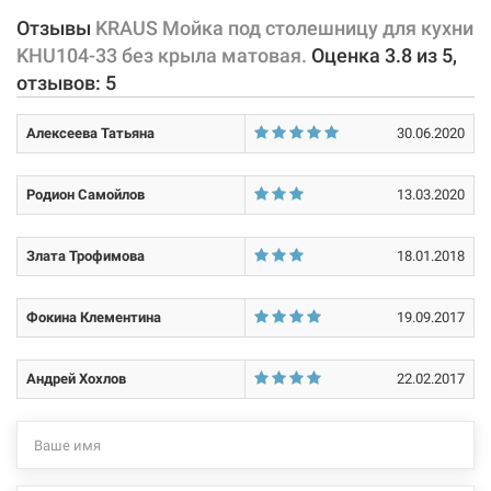
Отзывы
KRAUS Мойка под столешницу для кухни
Характеристики и конфигурация изделия, а также комплектация
Материал:
нержавеющая сталь
KHU104-33 без крыла матовая.
Оценка
3.8
из
5
,
товара могут изменяться производителем без уведомления. За
отзывов:
5
внесенные производителем изменения, магазин ответственности
не несет.
Алексеева Татьяна
30.06.2020
Родион Самойлов
13.03.2020
Злата Трофимова
18.01.2018
Фокина Клементина
19.09.2017
Андрей Хохлов
22.02.2017