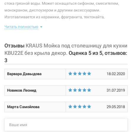
Размер монтажного выреза (длина/ширина):
по шаблону
стока грязной воды. Может оснащаться сифоном, смесителем,
монокраном, диспоузером и другими аксессуарами.
Покрытие корпуса:
декор
Изготавливается из керамики, фрагранита, тектонайта,
нержавеющей стали и других материалов, устойчивых к коррозии.
Форма:
нестандартная
Читать полностью
Комплектация данной модели: съемные сетки, сливные клапаны,
полотенце.
Количество чаш:
2
Отзывы
KRAUS Мойка под столешницу для кухни
Характеристики и конфигурация изделия, а также комплектация
Материал:
нержавеющая сталь
KBU22E без крыла декор.
Оценка
5
из
5
, отзывов:
товара могут изменяться производителем без уведомления. За
3
внесенные производителем изменения, магазин ответственности
не несет.
Варвара Давыдова
18.02.2020
Новиков Леонид
31.07.2019
Марта Самойлова
29.05.2018