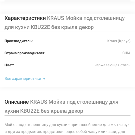
Характеристики
KRAUS Мойка под столешницу
для кухни KBU22E без крыла декор
Производитель:
Kraus (Краус)
Страна производителя:
США
Цвет:
нержавеющая сталь
Тип монтажа:
под столешницу
Все характеристики
Крыло:
без крыла
Описание
KRAUS Мойка под столешницу для
Размер мойки (длина/ширина):
820 мм/457 мм
кухни KBU22E без крыла декор
Размер чаши (длина/ширина):
368 мм/409 мм; 368 мм/409 мм
Мойка под столешницу для кухни - приспособление для мытья рук
Глубина чаши:
216 мм; 216 мм
и других предметов, представляющее собой чашу или чаши, для