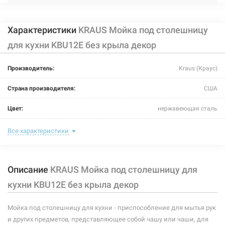
Характеристики
KRAUS Мойка под столешницу
для кухни KBU12E без крыла декор
Производитель:
Kraus (Краус)
Страна производителя:
США
Цвет:
нержавеющая сталь
Тип монтажа:
под столешницу
Все характеристики
Крыло:
без крыла
Описание
KRAUS Мойка под столешницу для
Размер мойки (длина/ширина):
584 мм/445 мм
кухни KBU12E без крыла декор
Размер чаши (длина/ширина):
534 мм/403 мм
Мойка под столешницу для кухни - приспособление для мытья рук
Глубина чаши:
229 мм
и других предметов, представляющее собой чашу или чаши, для