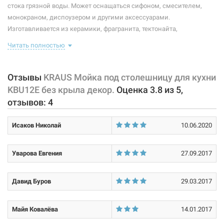
Размер монтажного выреза (длина/ширина):
по шаблону
стока грязной воды. Может оснащаться сифоном, смесителем,
монокраном, диспоузером и другими аксессуарами.
Покрытие корпуса:
матовое
Изготавливается из керамики, фрагранита, тектонайта,
нержавеющей стали и других материалов, устойчивых к коррозии.
Форма:
прямоугольная
Читать полностью
Комплектация данной модели: съемная сетка, сливной клапан,
полотенце.
Количество чаш:
1
Отзывы
KRAUS Мойка под столешницу для кухни
Характеристики и конфигурация изделия, а также комплектация
Материал:
нержавеющая сталь
KBU12E без крыла декор.
Оценка
3.8
из
5
,
товара могут изменяться производителем без уведомления. За
отзывов:
4
внесенные производителем изменения, магазин ответственности
не несет.
Исаков Николай
10.06.2020
Уварова Евгения
27.09.2017
Давид Буров
29.03.2017
Майя Ковалёва
14.01.2017