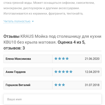
Размер монтажного выреза (длина/ширина):
по шаблону
стока грязной воды. Может оснащаться сифоном, смесителем,
монокраном, диспоузером и другими аксессуарами.
Покрытие корпуса:
матовое
Изготавливается из керамики, фрагранита, тектонайта,
нержавеющей стали и других материалов, устойчивых к коррозии.
Форма:
нестандартная
Читать полностью
Комплектация данной модели: съемная сетка, сливной клапан,
полотенце.
Количество чаш:
1
Отзывы
KRAUS Мойка под столешницу для кухни
Характеристики и конфигурация изделия, а также комплектация
Материал:
нержавеющая сталь
KBU10 без крыла матовая.
Оценка
4
из
5
,
товара могут изменяться производителем без уведомления. За
отзывов:
3
внесенные производителем изменения, магазин ответственности
не несет.
Елена Максимова
21.06.2020
Аким Гордеев
12.04.2019
Горшков Виталий
31.07.2018