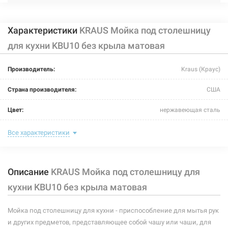
Характеристики
KRAUS Мойка под столешницу
для кухни KBU10 без крыла матовая
Производитель:
Kraus (Краус)
Страна производителя:
США
Цвет:
нержавеющая сталь
Тип монтажа:
под столешницу
Все характеристики
Крыло:
без крыла
Описание
KRAUS Мойка под столешницу для
Размер мойки (длина/ширина):
590 мм/530 мм
кухни KBU10 без крыла матовая
Размер чаши (длина/ширина):
540 мм/480 мм
Мойка под столешницу для кухни - приспособление для мытья рук
Глубина чаши:
228 мм
и других предметов, представляющее собой чашу или чаши, для