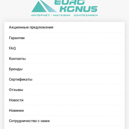
KRAUS
KRAUS
KRAUS
KRAUS
KRAUS
Мойка под
Мойка под
Мойка под
Мойка под
Мойка под
столешницу
столешницу
столешницу
столешницу
столешницу
для кухни
для кухни
для кухни
для кухни
для кухни
KD1US25B
KD1US33B
KHF200-30
KHF203-33
KHU101-23
Акционные предложения
без крыла
без крыла
с
с
без крыла
матовая
матовая
передним
передним
матовая
Гарантии
фартуком
фартуком
FAQ
без крыла
без крыла
матовая
матовая
Контакты
KRAUS
KRAUS
KRAUS
KRAUS
KRAUS
Бренды
Мойка под
Мойка под
Мойка под
Мойка под
Мойка под
столешницу
столешницу
столешницу
столешницу
столешницу
Сертификаты
для кухни
для кухни
для кухни
для кухни
для кухни
KHU102-33
KHU103-33
KHU104-33
KHU122-23
KHU123-32
Отзывы
без крыла
без крыла
без крыла
без крыла
без крыла
матовая
матовая
матовая
матовая
матовая
Новости
KRAUS
KRAUS
KRAUS
KRAUS
KRAUS
Новинки
Мойка под
Мойка под
Мойка под
Мойка под
Мойка под
Сотрудничество с нами
столешницу
столешницу
столешницу
столешницу
столешницу
для кухни
для кухни
для кухни
для кухни
для кухни