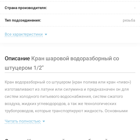
Страна производителя:
-
Тип подсоединения:
резьба
Номинальное давление:
16 бар
Все характеристики
Максимальная температура:
+75°C
Описание
Кран шаровой водоразборный со
Рабочая среда:
жидкая неагрессивная
штуцером 1/2"
Цвет управляющего элемента:
красный
Кран водоразборный со штуцером (кран полива или кран «пиво»)
Тип управляющего элемента:
ручка флажкового типа
изготавливают из латуни или силумина и предназначен он для
Материал корпусных деталей:
латунь CW617N
систем холодного питьевого водоснабжения, систем сжатого
воздуха, жидких углеводородов, а так же технологических
Материал уплотнителей:
эластомер EPDM
трубопроводов, которые транспортируют жидкость. Основными
преимуществами таких кранов есть: компактная рукоятка. У
Материал управляющего элемента:
сталь
Читать полностью
некоторых производителей таких кранов есть насечка на резьбе,
которая улучшает сцепление герметизирующих материалов с
Материал закладной детали:
сталь
резьбой крана. Для удобства использования данный кран делают