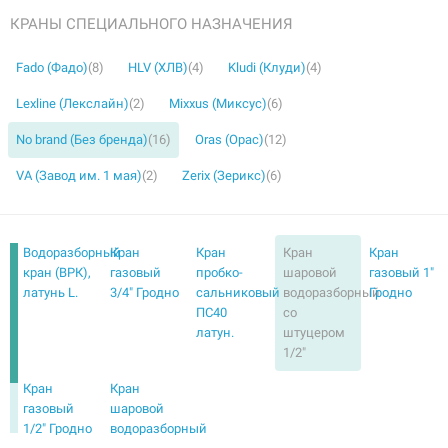
КРАНЫ СПЕЦИАЛЬНОГО НАЗНАЧЕНИЯ
Fado (Фадо)
(8)
HLV (ХЛВ)
(4)
Kludi (Клуди)
(4)
Lexline (Лекслайн)
(2)
Mixxus (Миксус)
(6)
No brand (Без бренда)
(16)
Oras (Орас)
(12)
VA (Завод им. 1 мая)
(2)
Zerix (Зерикс)
(6)
Водоразборный
Кран
Кран
Кран
Кран
кран (ВРК),
газовый
пробко-
шаровой
газовый 1"
латунь L.
3/4" Гродно
сальниковый
водоразборный
Гродно
ПС40
со
латун.
штуцером
1/2"
Кран
Кран
газовый
шаровой
1/2" Гродно
водоразборный