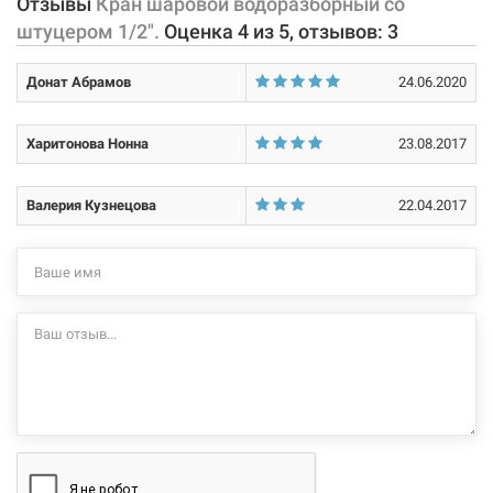
Отзывы
Кран шаровой водоразборный со
Материал затворной части:
сталь
угловым, с удлиненным корпусом и съемным штуцером.
штуцером 1/2".
Оценка
4
из
5
, отзывов:
3
Материал рассекателя:
пластик ABS
Характеристики и конфигурация изделия, а также комплектация
Донат Абрамов
24.06.2020
товара могут изменяться производителем без уведомления. За
Материал штуцера:
сталь
внесенные производителем изменения, магазин ответственности
не несет.
Харитонова Нонна
23.08.2017
Покрытие корпусных деталей:
никелированное
Покрытие затворной части:
хромированное
Валерия Кузнецова
22.04.2017
Размер:
1/2"Н
Тип резьбы:
наружная