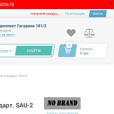
505678
получите скидку
→
Регистрация
Войти
проспект Гагарина 181/3
 выдачи
 на карте
0
Корзина:
×
НАЙТИ
тридж
0 грн
а стандарт. SAU-2
дарт. SAU-2
Товары этого бренда