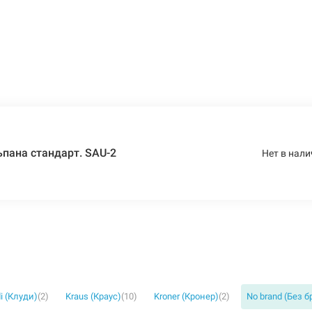
пана стандарт. SAU-2
Нет в нали
i (Клуди)
(2)
Kraus (Краус)
(10)
Kroner (Кронер)
(2)
No brand (Без 