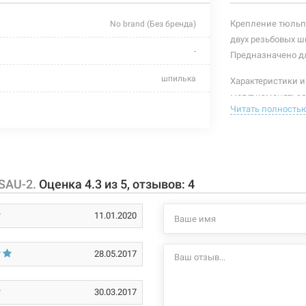
Крепление тюльп
No brand (Без бренда)
двух резьбовых шп
-
Предназначено д
шпилька
Характеристики и
могут изменяться
сталь
Читать полность
производителем и
пластик ABS
пластик ABS
 SAU-2.
Оценка
4.3
из
5
, отзывов:
4
сталь
11.01.2020
никелированное
никелированное
28.05.2017
наружная
30.03.2017