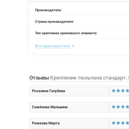
Производитель:
Страна производителя:
Тип крепления крепежного элемента:
Материал гайки:
Все характеристики
Материал дюбеля:
Материал шайбы:
Отзывы
Крепление тюльпана стандарт.
Материал шпильки:
Розалина Голубева
Покрытие гайки:
Покрытие шпильки:
Семёнова Мальвина
Тип резьбы:
Рожкова Марта