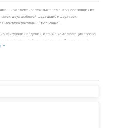
ана – комплект крепежных элементов, состоящих из
илек, двух дюбелей, двух шайб и двух гаек.
ля монтажа раковины “тюльпана”.
 конфигурация изделия, а также комплектация товара
 производителем без уведомления. За внесенные
ю
зменения, магазин ответственности не несет.