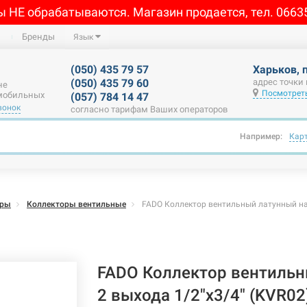
ы НЕ обрабатываются. Магазин продается, тел. 0663
Бренды
Язык
(050) 435 79 57
Харьков, 
(050) 435 79 60
адрес точки
не
Посмотреть
 мобильных
(057) 784 14 47
вонок
согласно тарифам Ваших операторов
Например:
Кар
оры
Коллекторы вентильные
FADO Коллектор вентильный латунный на 
FADO Коллектор вентильн
2 выхода 1/2"x3/4" (KVR02