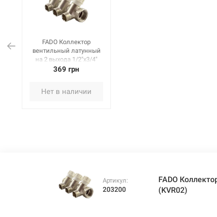
FADO Коллектор
вентильный латунный
на 2 выхода 1/2"x3/4"
(KVR02)
369 грн
Нет в наличии
FADO Коллектор
Артикул:
203200
(KVR02)