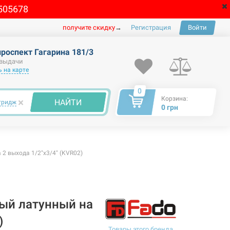
505678
получите скидку
→
Регистрация
Войти
проспект Гагарина 181/3
 выдачи
 на карте
0
Корзина:
×
НАЙТИ
тридж
0 грн
2 выхода 1/2"x3/4" (KVR02)
ый латунный на
)
Товары этого бренда