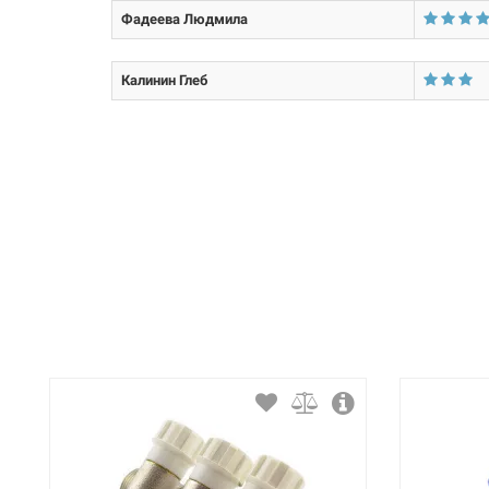
Материал затворной части:
Фадеева Людмила
Покрытие корпуса:
Калинин Глеб
Размер входов на коллекторах:
Размер выходов на коллекторах:
Тип подсоединения:
Количество выходов:
Тип входов:
Тип выходов:
Материал корпуса: