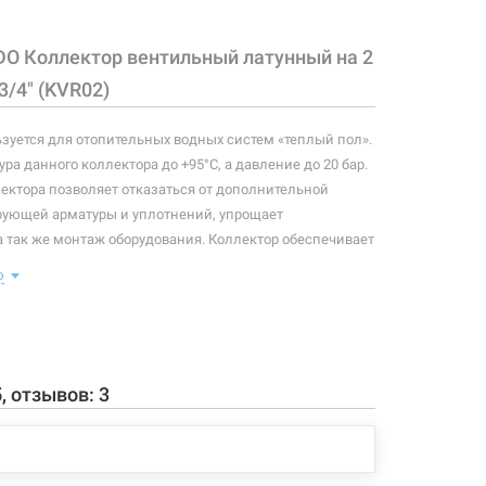
DO Коллектор вентильный латунный на 2
716 грн
Нет в наличии
чии
3/4" (KVR02)
зуется для отопительных водных систем «теплый пол».
ра данного коллектора до +95°С, а давление до 20 бар.
1081 грн
Нет в наличии
чии
ктора позволяет отказаться от дополнительной
рующей арматуры и уплотнений, упрощает
а так же монтаж оборудования. Коллектор обеспечивает
для потребителей, исключая их давление друг на друга.
ю
р комплектуется вентилями.
997 грн
Нет в наличии
чии
 конфигурация изделия, а также комплектация товара
 производителем без уведомления. За внесенные
зменения, магазин ответственности не несет.
5
, отзывов:
3