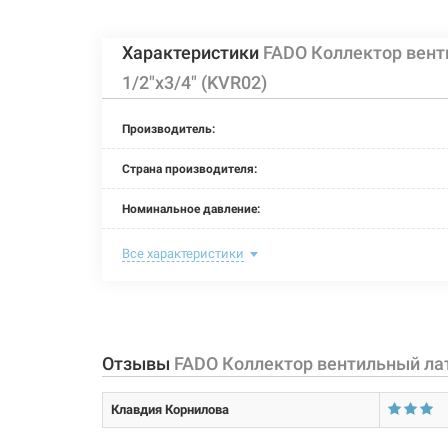
Характеристики
FADO Коллектор вент
FADO Коллектор
Артикул:
203206
(KVR14)
1/2"x3/4" (KVR02)
Производитель:
FADO Коллекто
Артикул:
Страна производителя:
203203
1/2"x3/4" (KVR0
Номинальное давление:
Максимальная температура:
Все характеристики
FADO Коллектор
Артикул:
203207
(KVR15)
Рабочая среда:
жи
Материал уплотнителей:
Отзывы
FADO Коллектор вентильный лат
Материал управляющего элемента:
Клавдия Корнилова
Материал закладной детали: