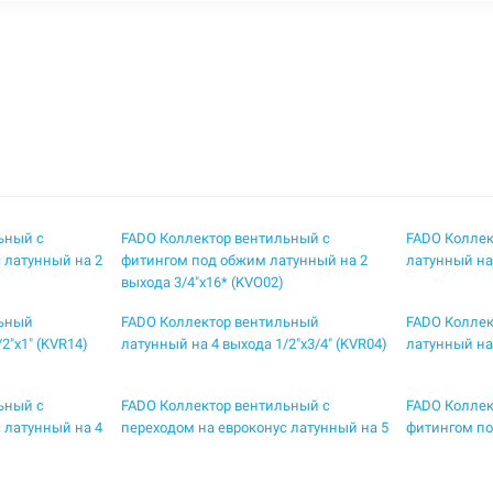
ьный с
FADO Коллектор вентильный с
FADO Колле
 латунный на 2
фитингом под обжим латунный на 2
латунный на 
выхода 3/4"x16* (KVO02)
льный
FADO Коллектор вентильный
FADO Колле
2"x1" (KVR14)
латунный на 4 выхода 1/2"x3/4" (KVR04)
латунный на 
ьный с
FADO Коллектор вентильный с
FADO Коллек
 латунный на 4
переходом на евроконус латунный на 5
фитингом по
выходов 3/4"x1" (KVE15)
выхода 1"x16
ьный с
FADO Коллектор вентильный с
FADO Коллек