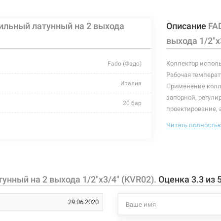
ильный латунный на 2 выхода
Описание
FA
 вентильный латунный на 4 выхода 1/2"x1"
Нет в нали
выхода 1/2"x
Коллектор исполь
Fado (Фадо)
Рабочая температу
р вентильный латунный на 5 выходов
Италия
Нет в нали
Применение колле
5)
запорной, регули
20 бар
проектирование, 
равное давление 
+95ºС
Читать полность
 вентильный латунный на 5 выходов 1/2"x1"
Данный коллекто
Нет в нали
дкая неагрессивная, газообразная неагрессивная
Характеристики и
могут изменяться
эластомер EPDM
производителем и
унный на 2 выхода 1/2"x3/4" (KVR02).
Оценка
3.3
из
пластик ABS
29.06.2020
латунь CW614N