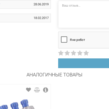
латунь CW614N
28.06.2019
никелированное
18.02.2017
3/4"Н х 3/4"В
1/2"Н
резьба
2
наружная/внутренняя
наружная
АНАЛОГИЧНЫЕ ТОВАРЫ
латунь CW617N