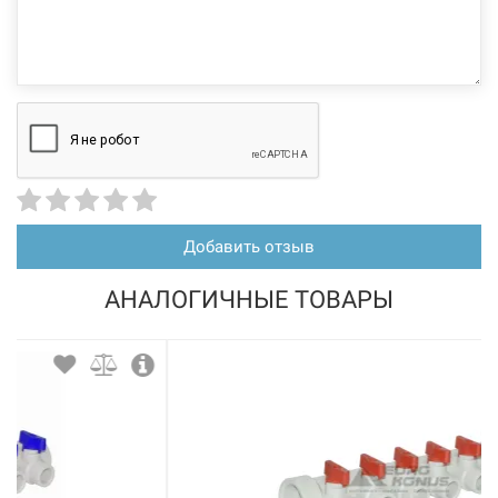
203216
Артикул:
FADO Коллектор с шаровыми кранами и фитингом под
обжим латунный на 5 выходов 3/4"x16* (KSO05)
Нет в наличии
993 грн
Нет в наличии
Добавить отзыв
АНАЛОГИЧНЫЕ ТОВАРЫ