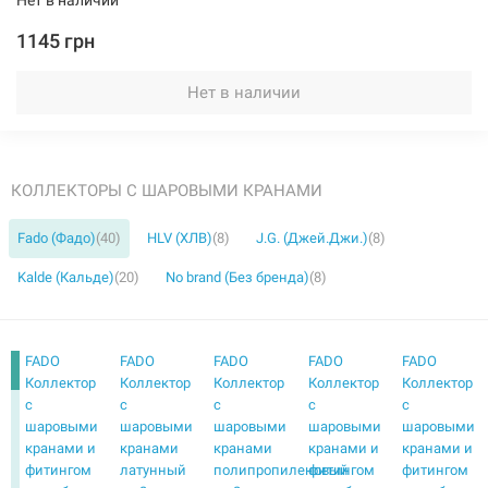
Нет в наличии
1145 грн
Нет в наличии
КОЛЛЕКТОРЫ С ШАРОВЫМИ КРАНАМИ
Fado (Фадо)
(40)
HLV (ХЛВ)
(8)
J.G. (Джей.Джи.)
(8)
Kalde (Кальде)
(20)
No brand (Без бренда)
(8)
FADO
FADO
FADO
FADO
FADO
Коллектор
Коллектор
Коллектор
Коллектор
Коллектор
с
с
с
с
с
шаровыми
шаровыми
шаровыми
шаровыми
шаровыми
кранами и
кранами
кранами
кранами и
кранами и
фитингом
латунный
полипропиленовый
фитингом
фитингом