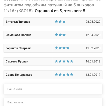
Характеристики и конфигурация изделия, а также комплектация
фитингом под обжим латунный на 5 выходов
Покрытие корпуса:
никелированное
товара могут изменяться производителем без уведомления. За
1"x16* (KSO15).
Оценка
4
из
5
, отзывов:
5
внесенные производителем изменения, магазин ответственности
Размер входов на коллекторах:
1"Н х 1"В
не несет.
Витольд Тихонов
28.05.2020
Размер выходов на коллекторах:
16*
203211
Артикул:
Тип подсоединения:
резьба/обжим
Семёнова Полина
12.04.2020
FADO Коллектор с шаровыми кранами и фитингом под
Количество выходов:
5
обжим латунный на 4 выхода 1"x16* (KSO14)
Горшков Спартак
11.02.2020
Тип входов:
наружная/внутренняя
Нет в наличии
Материал корпуса:
Сергеев Руслан
латунь CW617N
16.01.2018
755 грн
Нет в наличии
Савва Кондратьев
13.01.2017