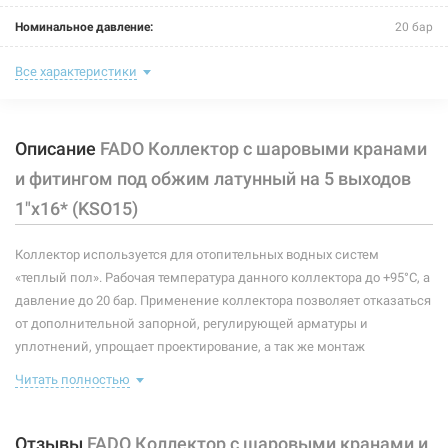
Нет в наличии
Номинальное давление:
20 бар
635 грн
Максимальная температура:
+95ºС
Все характеристики
Нет в наличии
Рабочая среда:
жидкая неагрессивная, газообразная неагрессивная
Описание
FADO Коллектор с шаровыми кранами
Материал уплотнителей:
эластомер EPDM
и фитингом под обжим латунный на 5 выходов
Материал управляющего элемента:
алюминий
1"x16* (KSO15)
Материал закладной детали:
латунь CW614N
203215
Артикул:
Коллектор используется для отопительных водных систем
Материал затворной части:
латунь CW614N
«теплый пол». Рабочая температура данного коллектора до +95°С, а
FADO Коллектор с шаровыми кранами и фитингом под
давление до 20 бар. Применение коллектора позволяет отказаться
обжим латунный на 4 выхода 3/4"x16* (KSO04)
Материал гайки:
латунь CW614N
от дополнительной запорной, регулирующей арматуры и
Нет в наличии
уплотнений, упрощает проектирование, а так же монтаж
Материал диэлектрической шайбы:
тефлон PTFE
оборудования. Коллектор обеспечивает равное давление для
793 грн
Читать полностью
Материал обжимного кольца:
латунь CW614N
потребителей, исключая их давление друг на друга. Данный
коллектор комплектуется шаровыми кранами.
Нет в наличии
Материал штуцера:
латунь CW614N
Отзывы
FADO Коллектор с шаровыми кранами и