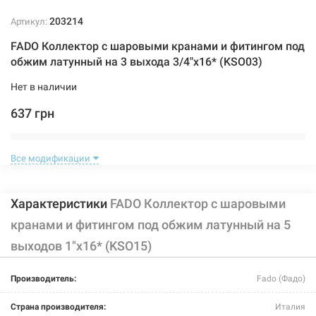
203214
Артикул:
FADO Коллектор с шаровыми кранами и фитингом под
обжим латунный на 3 выхода 3/4"x16* (KSO03)
Нет в наличии
637 грн
Нет в наличии
Все модификации
Характеристики
FADO Коллектор с шаровыми
кранами и фитингом под обжим латунный на 5
выходов 1"x16* (KSO15)
203210
Артикул:
Производитель:
Fado (Фадо)
FADO Коллектор с шаровыми кранами и фитингом под
обжим латунный на 3 выхода 1"x16* (KSO13)
Страна производителя:
Италия