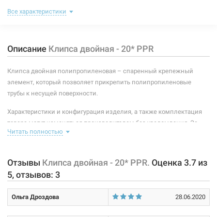
Тип крепления трубы:
зажим
Все характеристики
Тип крепления крепежного элемента:
метиз
Описание
Клипса двойная - 20* PPR
Материал корпуса:
рандом сополимер полипропилен тип 3
Клипса двойная полипропиленовая – спаренный крепежный
элемент, который позволяет прикрепить полипропиленовые
трубы к несущей поверхности.
Характеристики и конфигурация изделия, а также комплектация
товара могут изменяться производителем без уведомления. За
Читать полностью
внесенные производителем изменения, магазин ответственности
не несет.
Отзывы
Клипса двойная - 20* PPR.
Оценка
3.7
из
5
, отзывов:
3
Ольга Дроздова
28.06.2020