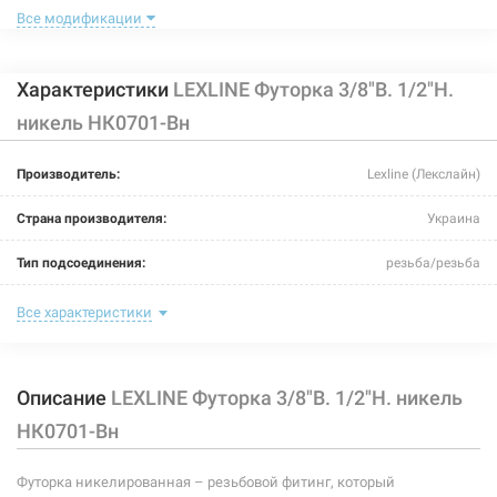
Все модификации
Характеристики
LEXLINE Футорка 3/8"В. 1/2"Н.
никель НК0701-Вн
105398
Артикул:
Производитель:
Lexline (Лекслайн)
LEXLINE Футорка 1/2"В. 1 1/4"Н. никель НК0710-Вн
Страна производителя:
Украина
Нет в наличии
Тип подсоединения:
резьба/резьба
71 грн
Номинальное давление:
10 бар
Все характеристики
Нет в наличии
Максимальная температура:
+175°C
Описание
LEXLINE Футорка 3/8"В. 1/2"Н. никель
Рабочая среда:
жидкая неагрессивная, газообразная неагрессивная
НК0701-Вн
Материал корпуса:
латунь ЛС-59-1С
Футорка никелированная – резьбовой фитинг, который
Размер:
3/8"В х 1/2"Н