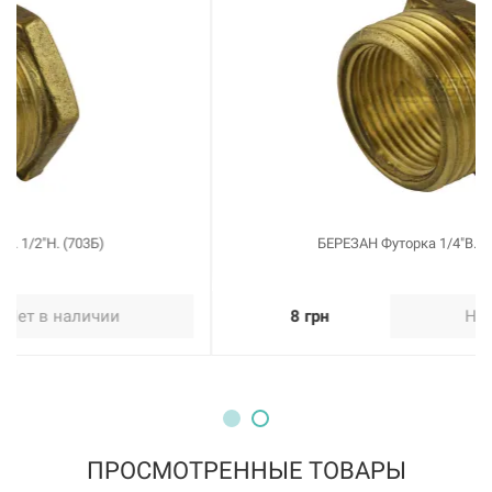
105404
Артикул:
LEXLINE Футорка 3/4"В. 2"Н. никель НК0725-Вн
Нет в наличии
163 грн
Нет в наличии
БЕРЕЗАН Футорка 1/4"В. 3/8"Н. (729Б)
8 грн
Нет в наличии
105400
Артикул:
LEXLINE Футорка 1"В. 1 1/4"Н. никель НК0712-Вн
ПРОСМОТРЕННЫЕ ТОВАРЫ
Нет в наличии