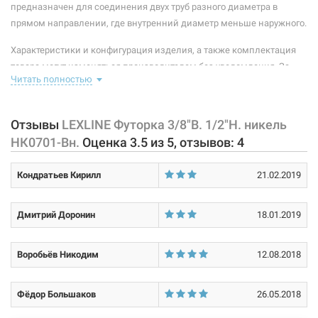
предназначен для соединения двух труб разного диаметра в
105397
Артикул:
Тип резьбы:
внутренняя/наружная
прямом направлении, где внутренний диаметр меньше наружного.
LEXLINE Футорка 3/4"В. 1"Н. никель НК0705-Вн
Покрытие корпуса:
никелированное
Характеристики и конфигурация изделия, а также комплектация
Нет в наличии
товара могут изменяться производителем без уведомления. За
Читать полностью
внесенные производителем изменения, магазин ответственности
27 грн
не несет.
Отзывы
LEXLINE Футорка 3/8"В. 1/2"Н. никель
Нет в наличии
НК0701-Вн.
Оценка
3.5
из
5
, отзывов:
4
Кондратьев Кирилл
21.02.2019
Дмитрий Доронин
18.01.2019
105399
Артикул:
Воробьёв Никодим
12.08.2018
LEXLINE Футорка 3/4"В. 1 1/4"Н. никель НК0711-Вн
Нет в наличии
Фёдор Большаков
26.05.2018
59 грн