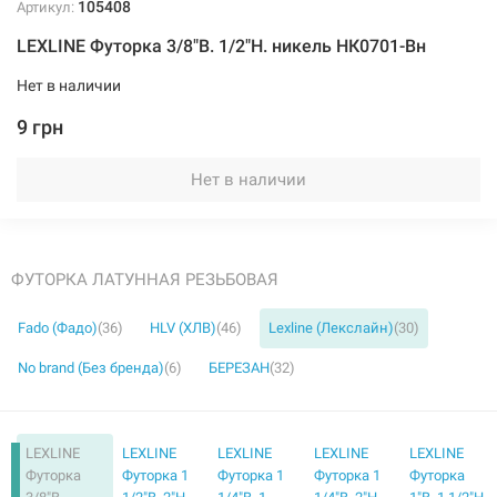
105408
Артикул:
LEXLINE Футорка 3/8"В. 1/2"Н. никель НК0701-Вн
Нет в наличии
105405
Артикул:
9 грн
LEXLINE Футорка 1"В. 2"Н. никель НК0726-Вн
Нет в наличии
Нет в наличии
140 грн
ФУТОРКА ЛАТУННАЯ РЕЗЬБОВАЯ
Нет в наличии
Fado (Фадо)
(36)
HLV (ХЛВ)
(46)
Lexline (Лекслайн)
(30)
No brand (Без бренда)
(6)
БЕРЕЗАН
(32)
LEXLINE
LEXLINE
LEXLINE
LEXLINE
LEXLINE
105402
Артикул:
Футорка
Футорка 1
Футорка 1
Футорка 1
Футорка
LEXLINE Футорка 1 1/4"В. 1 1/2"Н. никель НК0723-Вн