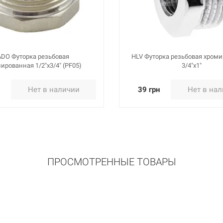
 1 1/4"В. 2"Н. (727Б)
Нет в нали
ADO Футорка резьбовая
HLV Футорка резьбовая хром
ированная 1/2"x3/4" (PF05)
3/4"х1"
н
Нет в наличии
39 грн
Нет в на
 1 1/2"В. 2"Н. (728Б)
Нет в нали
ПРОСМОТРЕННЫЕ ТОВАРЫ