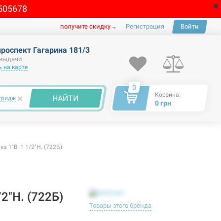
505678
получите скидку
→
Регистрация
Войти
проспект Гагарина 181/3
 выдачи
 на карте
0
Корзина:
×
НАЙТИ
тридж
0 грн
 1"В. 1 1/2"Н. (722Б)
2"Н. (722Б)
Товары этого бренда