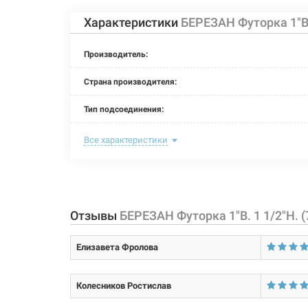
Характеристики
БЕРЕЗАН Футорка 1"В. 
Артикул:
БЕРЕЗАН Футорка
100133
Производитель:
Страна производителя:
Артикул:
БЕРЕЗАН Футорка
Тип подсоединения:
100038
Номинальное давление:
Все характеристики
Максимальная температура:
Артикул:
БЕРЕЗАН Футорка
100134
Рабочая среда:
жи
Отзывы
БЕРЕЗАН Футорка 1"В. 1 1/2"Н. (
Материал корпуса:
Артикул:
Елизавета Фролова
Размер:
БЕРЕЗАН Футорка
100039
Тип резьбы:
Колесников Ростислав
Покрытие корпуса: