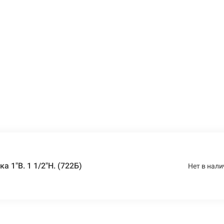
 1"В. 1 1/2"Н. (722Б)
Нет в нали