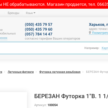
ы НЕ обрабатываются. Магазин продается, тел. 0663
Бренды
Язык
(050) 435 79 57
Харьков, 
(050) 435 79 60
адрес точки
не
Посмотреть
 мобильных
(057) 784 14 47
вонок
согласно тарифам Ваших операторов
Например:
Кар
ги
Латунные фитинги
Футорка латунная резьбовая
БЕРЕЗАН Футорка
БЕРЕЗАН Футорка 1"В. 1 1/
Артикул:
100054