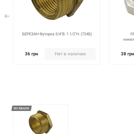
100680
Артикул:
БЕРЕЗАН Футорка
100671
БЕРЕЗАН Футорка 3/4"В. 1 1/2"Н. (724Б)
F
никел
36 грн
Нет в наличии
38 гр
Артикул:
БЕРЕЗАН Футорка
100654