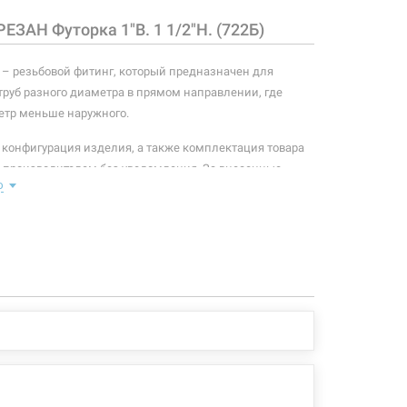
ЕЗАН Футорка 1"В. 1 1/2"Н. (722Б)
25 грн
Нет в наличии
чии
 – резьбовой фитинг, который предназначен для
труб разного диаметра в прямом направлении, где
етр меньше наружного.
29 грн
Нет в наличии
чии
 конфигурация изделия, а также комплектация товара
 производителем без уведомления. За внесенные
ю
зменения, магазин ответственности не несет.
21 грн
Нет в наличии
чии
29 грн
Нет в наличии
чии