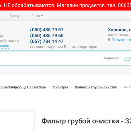
ы НЕ обрабатываются. Магазин продается, тел. 0663
Бренды
Язык
(050) 435 79 57
Харьков, 
(050) 435 79 60
адрес точки
не
Посмотреть
 мобильных
(057) 784 14 47
вонок
согласно тарифам Ваших операторов
Например:
Кар
но-регулирующая арматура
Фильтры
Фильтры грубой очистки
Фил
Фильтр грубой очистки - 3