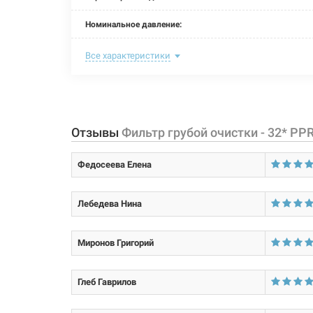
Номинальное давление:
Максимальная температура:
Все характеристики
Рабочая среда:
жи
Материал корпуса:
Отзывы
Фильтр грубой очистки - 32* PP
Материал уплотнителей:
Федосеева Елена
Материал крышки фильтра:
Материал сетки:
Лебедева Нина
Размер:
Миронов Григорий
Тип подсоединения:
Вид подсоединения:
Глеб Гаврилов
Покрытие корпуса: