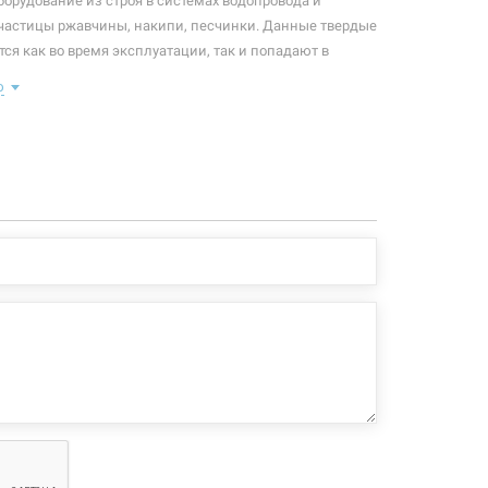
борудование из строя в системах водопровода и
 частицы ржавчины, накипи, песчинки. Данные твердые
ся как во время эксплуатации, так и попадают в
не, а загрязнение каналов является одной из самых
ю
оломки сантехнических приборов.
 конфигурация изделия, а также комплектация товара
 производителем без уведомления. За внесенные
зменения, магазин ответственности не несет.