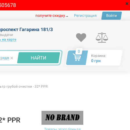
505678
получите скидку
→
Регистрация
Войти
проспект Гагарина 181/3
 выдачи
 на карте
0
Корзина:
×
НАЙТИ
тридж
0 грн
ьтр грубой очистки - 32* PPR
2* PPR
Товары этого бренда