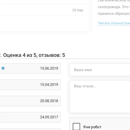
сантехническое о
газопровода. Это
20 бар
примеси образуют
оборудование изв
+95°C
Читать полность
главных причин п
дкая неагрессивная, газообразная неагрессивная
Характеристики и
могут изменяться
рандом сополимер полипропилен тип 3
производителем и
R.
Оценка
4
из
5
, отзывов:
5
эластомер EPDM
15.06.2019
латунь
нержавеющая сталь
15.04.2019
32* х 32*
20.08.2018
пайка/пайка
внутренняя/внутренняя
24.09.2017
без покрытия