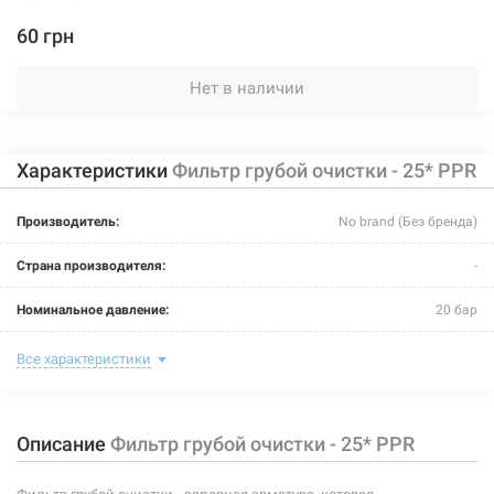
60 грн
Нет в наличии
Характеристики
Фильтр грубой очистки - 25* PPR
Производитель:
No brand (Без бренда)
Страна производителя:
-
Номинальное давление:
20 бар
Максимальная температура:
+95°C
Все характеристики
Рабочая среда:
жидкая неагрессивная, газообразная неагрессивная
Описание
Фильтр грубой очистки - 25* PPR
Материал корпуса:
рандом сополимер полипропилен тип 3
Материал уплотнителей:
эластомер EPDM