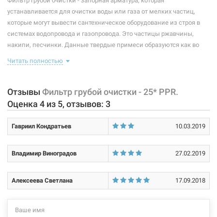
Фильтр грубой очистки - запорная арматура, которая
устанавливается для очистки воды или газа от мелких частиц,
Материал крышки фильтра:
латунь
которые могут вывести сантехническое оборудование из строя в
системах водопровода и газопровода. Это частицы ржавчины,
Материал сетки:
нержавеющая сталь
накипи, песчинки. Данные твердые примеси образуются как во
Размер:
25* х 25*
время эксплуатации, так и попадают в оборудование извне, а
Читать полностью
загрязнение каналов является одной из самых главных причин
Тип подсоединения:
пайка/пайка
поломки сантехнических приборов.
Отзывы
Фильтр грубой очистки - 25* PPR.
Вид подсоединения:
внутренняя/внутренняя
Характеристики и конфигурация изделия, а также комплектация
Оценка
4
из
5
, отзывов:
3
товара могут изменяться производителем без уведомления. За
Покрытие корпуса:
без покрытия
внесенные производителем изменения, магазин ответственности
Гавриил Кондратьев
10.03.2019
не несет.
Размер ячеек сетки:
300 мкм
Владимир Виноградов
27.02.2019
Алексеева Светлана
17.09.2018