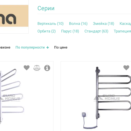
Серии
Вертикаль (
10
)
Волна (
16
)
Змейка (
18
)
Каскад
Орбита (
2
)
Парус (
18
)
Стандарт (
63
)
Трапеция
овизне
По популярности
По цене