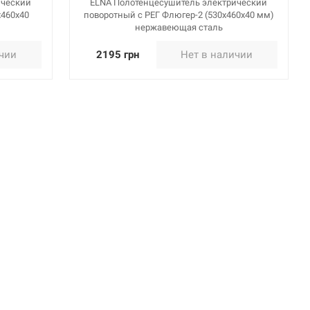
ический
ELNA Полотенцесушитель электрический
х460х40
поворотный с РЕГ Флюгер-2 (530х460х40 мм)
нержавеющая сталь
ичии
2195 грн
Нет в наличии