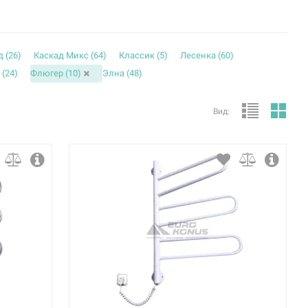
 (
26
)
Каскад Микс (
64
)
Классик (
5
)
Лесенка (
60
)
 (
24
)
Флюгер (
10
)
Элна (
48
)
Вид: