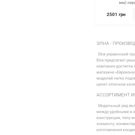
мм) нер
2501 грн
ЭЛНА - ПРОИЗВ
Elna украинский пр
Elna предлагает реш
компания достигла 
магазине «Еврокону
моделей легко подо
ценит отличное каче
АССОРТИМЕНТ И
Модельный ряд вклю
между удобными в э
конструкции, типу 
элементу, конвектор
изготовления конде