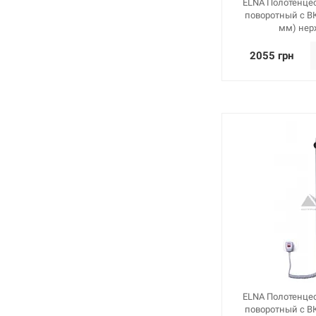
ELNA Полотенце
поворотный с В
мм) нер
2055 грн
ELNA Полотенце
поворотный с В