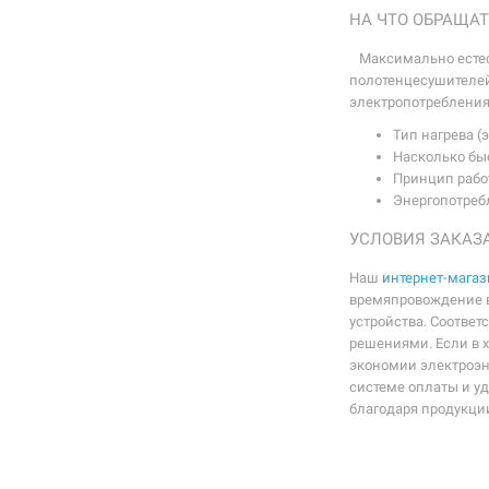
НА ЧТО ОБРАЩА
Максимально естест
полотенцесушителей.
электропотребления.
Тип нагрева 
Насколько быс
Принцип работ
Энергопотреб
УСЛОВИЯ ЗАКАЗ
Наш
интернет-магаз
времяпровождение в
устройства. Соответ
решениями. Если в х
экономии электроэне
системе оплаты и у
благодаря продукци