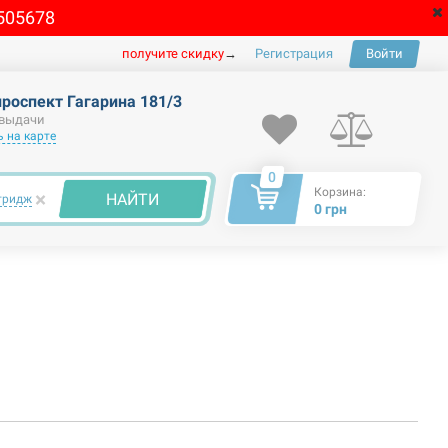
505678
получите скидку
→
Регистрация
Войти
проспект Гагарина 181/3
 выдачи
 на карте
0
Корзина:
×
НАЙТИ
тридж
0 грн