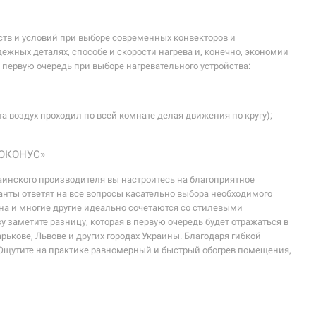
в и условий при выборе современных конвекторов и
ежных деталях, способе и скорости нагрева и, конечно, экономии
 первую очередь при выборе нагревательного устройства:
;
а воздух проходил по всей комнате делая движения по кругу);
РОКОНУС»
аинского производителя вы настроитесь на благоприятное
нты ответят на все вопросы касательно выбора необходимого
лна и многие другие идеально сочетаются со стилевыми
 заметите разницу, которая в первую очередь будет отражаться в
рькове, Львове и других городах Украины. Благодаря гибкой
 Ощутите на практике равномерный и быстрый обогрев помещения,