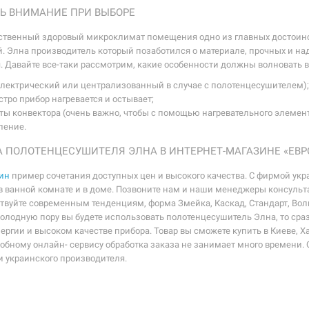
ТЬ ВНИМАНИЕ ПРИ ВЫБОРЕ
венный здоровый микроклимат помещения одно из главных достоинст
 Элна производитель который позаботился о материале, прочных и над
 Давайте все-таки рассмотрим, какие особенности должны волновать в
(электрический или централизованный в случае с полотенцесушителем)
тро прибор нагревается и остывает;
ы конвектора (очень важно, чтобы с помощью нагревательного элемент
ление.
А ПОЛОТЕНЦЕСУШИТЕЛЯ ЭЛНА В ИНТЕРНЕТ-МАГАЗИНЕ «ЕВ
ин
пример сочетания доступных цен и высокого качества. С фирмой укр
 ванной комнате и в доме. Позвоните нам и наши менеджеры консульта
ствуйте современным тенденциям, форма Змейка, Каскад, Стандарт, Во
олодную пору вы будете использовать полотенцесушитель Элна, то сразу
ргии и высоком качестве прибора. Товар вы сможете купить в Киеве, Ха
добному онлайн- сервису обработка заказа не занимает много времени.
и украинского производителя.