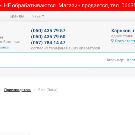
ы НЕ обрабатываются. Магазин продается, тел. 0663
Бренды
Язык
(050) 435 79 57
Харьков, 
(050) 435 79 60
адрес точки
не
Посмотреть
 мобильных
(057) 784 14 47
вонок
согласно тарифам Ваших операторов
Например:
Кар
Производитель
Elna (Элна)