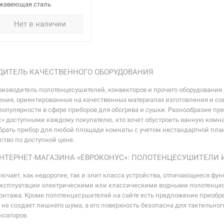
жавеющая сталь
Нет в наличии
ОДИТЕЛЬ КАЧЕСТВЕННОГО ОБОРУДОВАНИЯ
оизводитель полотенцесушителей, конвекторов и прочего оборудования.
ения, ориентированные на качественных материалах изготовления и со
популярности в сфере приборов для обогрева и сушки. Разнообразие п
с» доступными каждому покупателю, кто хочет обустроить ванную ком
брать прибор для любой площади комнаты с учетом нестандартной план
ство по доступной цене.
НТЕРНЕТ-МАГАЗИНА «ЕВРОКОНУС»: ПОЛОТЕНЦЕСУШИТЕЛИ 
чает, как недорогие, так и элит класса устройства, отличающиеся ф
ксплуатации электрическими или классическими водными полотенцесуш
монтажа. Кроме полотенцесушителей на сайте есть предложение приобре
 не создает лишнего шума, а его поверхность безопасна для тактильног
нсаторов.