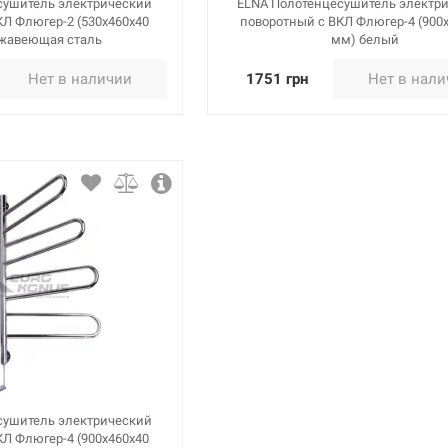
сушитель электрический
ELNA Полотенцесушитель электр
КЛ Флюгер-2 (530х460х40
поворотный с ВКЛ Флюгер-4 (900
жавеющая сталь
мм) белый
Нет в наличии
1751 грн
Нет в нал
сушитель электрический
КЛ Флюгер-4 (900х460х40