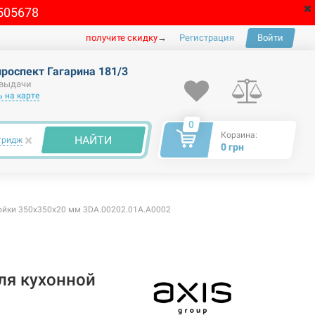
505678
получите скидку
→
Регистрация
Войти
проспект Гагарина 181/3
 выдачи
 на карте
0
Корзина:
×
НАЙТИ
тридж
0 грн
ойки 350х350х20 мм 3DA.00202.01A.A0002
ля кухонной