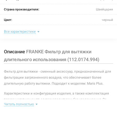
Страна производителя:
Швейцария
Цвет:
черный
Фильтрующий материал:
активированный уголь
Все характеристики
Тип:
фильтры
Описание
FRANKE Фильтр для вытяжки
длительного использования (112.0174.994)
Фильтр для вытяжки - сменный аксессуар, предназначенный для
фильтрации загрязненного воздуха, что обеспечивает более
длительную работу вытяжки. Подходит к моделям: Maris Plus.
Характеристики и конфигурация изделия, а также комплектация
товара могут изменяться производителем без уведомления. За
Читать полностью
внесенные производителем изменения, магазин ответственности
не несет.