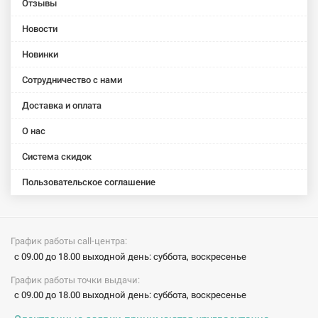
Отзывы
Фильтр
Фильтр
Декоративный
Декоративный
для
для
кожух
кожух
Новости
вытяжки
вытяжки
FMA/FMPL
FMA/FMPL
длительного
длительного
белый
черный
Новинки
использования
использования
(112.0285.280)
(112.0285.288)
Сотрудничество с нами
(112.0174.992)
(112.0174.994)
Доставка и оплата
О нас
Система скидок
Пользовательское соглашение
График работы call-центра:
с 09.00 до 18.00 выходной день: суббота, воскресенье
График работы точки выдачи:
с 09.00 до 18.00 выходной день: суббота, воскресенье