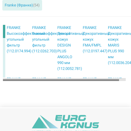
Franke (Франке)
(54)
FRANKE
FRANKE
FRANKE
FRANKE
FRANKE
Высокоэффективный
Высокоэффективный
Декоративный
Декоративный
Декоративн
угольный
угольный
кожух
кожух
кожух
фильтр
фильтр
DESIGN
FMA/FMPL
MARIS
(112.0174.994)
(112.0262.703)
PLUS
(112.0197.447)
PLUS 990
ANGOLO
мм
990 мм
(112.0036.20
(112.0052.781)
FRANKE
FRANKE
FRANKE
FRANKE
FRANKE
Декоративный
Декоративный
Декоративный
Угольный
Угольный
кожух
кожух
кожух
фильтр
фильтр
MARIS T-
TUNNEL
черный
(112.0339.360)
(112.0473.65
SHAPE 990
ISOLA 590
(112.0512.465)
мм
мм
(112.0017.983)
(112.0017.990)
FRANKE
FRANKE
FRANKE
FRANKE
FRANKE
Угольный
Угольный
Угольный
Угольный
Угольный