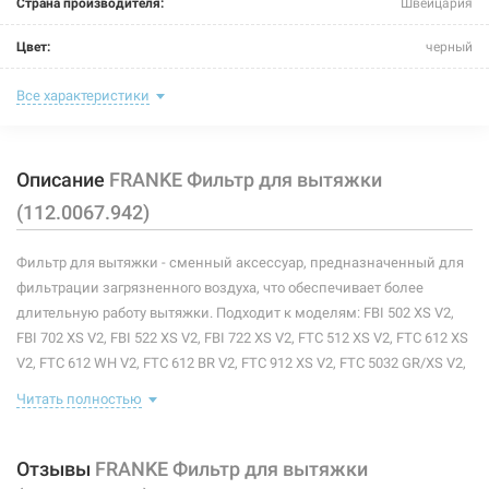
Страна производителя:
Швейцария
Цвет:
черный
Фильтрующий материал:
активированный уголь
Все характеристики
Тип:
фильтры
Описание
FRANKE Фильтр для вытяжки
(112.0067.942)
Фильтр для вытяжки - сменный аксессуар, предназначенный для
фильтрации загрязненного воздуха, что обеспечивает более
длительную работу вытяжки. Подходит к моделям: FBI 502 XS V2,
FBI 702 XS V2, FBI 522 XS V2, FBI 722 XS V2, FTC 512 XS V2, FTC 612 XS
V2, FTC 612 WH V2, FTC 612 BR V2, FTC 912 XS V2, FTC 5032 GR/XS V2,
FTC 5032 WH V2, FTC 6032 GR/XS V2, FTC 6032 WH V2, FTC 6032 BK V2.
Читать полностью
Характеристики и конфигурация изделия, а также комплектация
товара могут изменяться производителем без уведомления. За
Отзывы
FRANKE Фильтр для вытяжки
внесенные производителем изменения, магазин ответственности