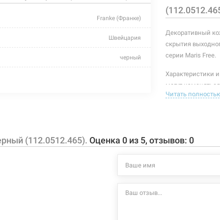
(112.0512.46
Franke (Франке)
Декоративный кож
Швейцария
скрытия выходног
серии Maris Free.
черный
Характеристики и
-
могут изменяться
Читать полность
производителем и
металл
декоративные кожухи
рный (112.0512.465).
Оценка
0
из
5
, отзывов:
0