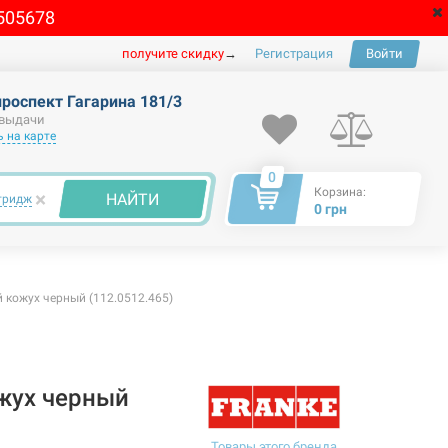
505678
получите скидку
→
Регистрация
Войти
проспект Гагарина 181/3
 выдачи
 на карте
0
Корзина:
×
НАЙТИ
тридж
0 грн
кожух черный (112.0512.465)
жух черный
Товары этого бренда