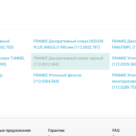
ивный
FRANKE Декоративный кожух DESIGN
FRANKE Дек
62.703)
PLUS ANGOLO 990 мм (112.0052.781)
FMA/FMPL (1
кожух TUNNEL
FRANKE Декоративный кожух черный
FRANKE Уго
990)
(112.0512.465)
(112.0339.36
тр
FRANKE Угольный фильтр
FRANKE Уго
(112.0564.564)
многоразово
(112.0289.75
тр
FRANKE Фильтр для вытяжки
FRANKE Фил
ования
(112.0016.755)
(112.0016.75
тяжки
FRANKE Декоративный кожух
FRANKE Дек
ания
FMA/FMPL белый (112.0285.280)
FMA/FMPL че
ые предложения
Гарантии
FAQ