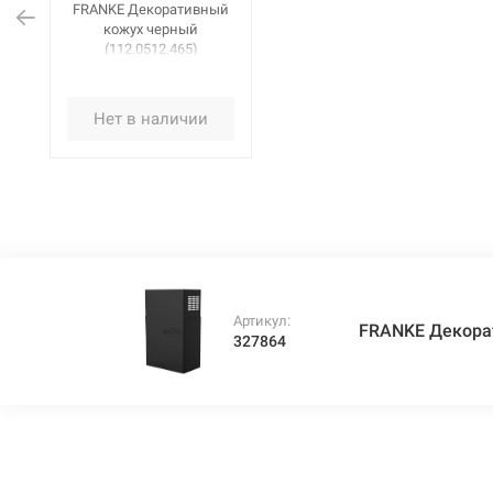
FRANKE Декоративный
кожух черный
(112.0512.465)
Нет в наличии
Артикул:
FRANKE Декорат
327864