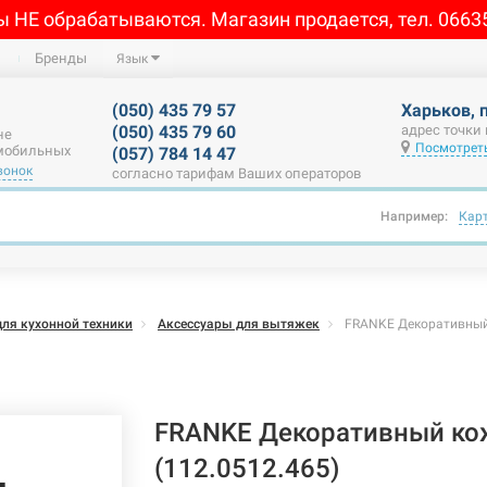
ы НЕ обрабатываются. Магазин продается, тел. 0663
Бренды
Язык
(050) 435 79 57
Харьков, 
(050) 435 79 60
адрес точки
не
Посмотреть
 мобильных
(057) 784 14 47
вонок
согласно тарифам Ваших операторов
Например:
Кар
для кухонной техники
Аксессуары для вытяжек
FRANKE Декоративный 
FRANKE Декоративный ко
(112.0512.465)