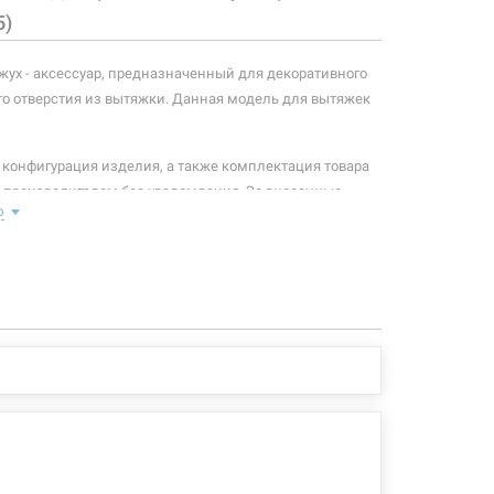
5)
ух - аксессуар, предназначенный для декоративного
о отверстия из вытяжки. Данная модель для вытяжек
 конфигурация изделия, а также комплектация товара
 производителем без уведомления. За внесенные
ю
зменения, магазин ответственности не несет.