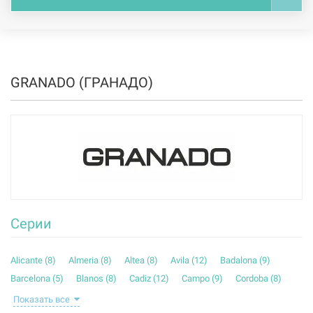
GRANADO (ГРАНАДО)
Серии
Alicante (
8
)
Almeria (
8
)
Altea (
8
)
Avila (
12
)
Badalona (
9
)
Barcelona (
5
)
Blanos (
8
)
Cadiz (
12
)
Campo (
9
)
Cordoba (
8
)
Elche (
13
)
Ibiza (
8
)
Leon (
8
)
Lerida (
8
)
Linares (
8
)
Показать все