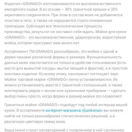
Изделия «GRANADO» изготавливаются из высококачественного
импортного сырья. В их основе — 80% гранитной крошки и 20%
акрилового соединителя. При этом в состав моек не добавляется
пластик и гипс, а также не нарушаются строго отмеренные
пропорции. Соблюдая все технологические процессы
производства, результат не заставил себя ждать. Мойки для кухни
«GRANADO» - это высококачественная, ударопрочная, жаростойкая
мойка, которая прослужит вам много лет.
Ассортимент ТМ GRANADO разнообразен, это мойки с одной и
двумя чашами различной формы и размера. Функциональность
данных моек заключается не только в удобстве пользования (есть
место для вымытой посуды, мытье овощей и фруктов), а и простоте
монтажа изделия. Ко всему этому, наногранит поглощает звук.
Мойки торговой марки «GRANADO» легко устанавливаются. Их
можно устанавливать вместе с гранитной столешницей, а также
монтировать рядом с окном или кухонными приборами — сделать
выбор очень просто, когда форма и размер мойки это позволяет!
Гранитные мойки «GRANADO» подойдут под любой интерьер вашей
кухни. В ассортименте
интернет-магазина «Eurokonus»
вы можете
найти не только разнообразие стилистических решений, а и
различную цветовую гамму моек.
Ваша кухня станет неповторимой с появлением в ней сантехники