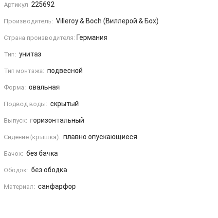
225692
Артикул
Villeroy & Boch (Виллерой & Бох)
Производитель:
Германия
Страна производителя:
унитаз
Тип:
подвесной
Тип монтажа:
овальная
Форма:
скрытый
Подвод воды:
горизонтальный
Выпуск:
плавно опускающиеся
Сидение (крышка):
без бачка
Бачок:
без ободка
Ободок:
санфарфор
Материал: