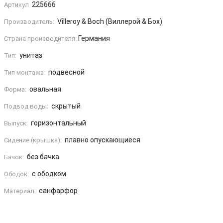
225666
Артикул
Villeroy & Boch (Виллерой & Бох)
Производитель:
Германия
Страна производителя:
унитаз
Тип:
подвесной
Тип монтажа:
овальная
Форма:
скрытый
Подвод воды:
горизонтальный
Выпуск:
плавно опускающиеся
Сидение (крышка):
без бачка
Бачок:
с ободком
Ободок:
санфарфор
Материал: