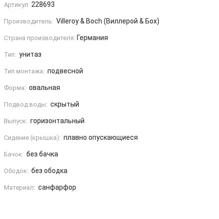
228693
Артикул
Villeroy & Boch (Виллерой & Бох)
Производитель:
Германия
Страна производителя:
унитаз
Тип:
подвесной
Тип монтажа:
овальная
Форма:
скрытый
Подвод воды:
горизонтальный
Выпуск:
плавно опускающиеся
Сидение (крышка):
без бачка
Бачок:
без ободка
Ободок:
санфарфор
Материал: