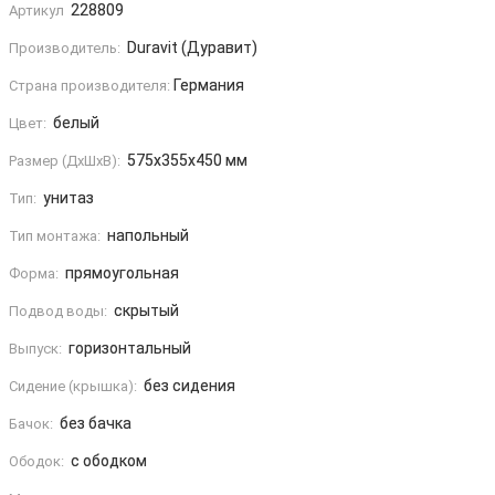
228809
Артикул
Duravit (Дуравит)
Производитель:
Германия
Страна производителя:
белый
Цвет:
575x355x450 мм
Размер (ДxШxВ):
унитаз
Тип:
напольный
Тип монтажа:
прямоугольная
Форма:
скрытый
Подвод воды:
горизонтальный
Выпуск:
без сидения
Сидение (крышка):
без бачка
Бачок:
с ободком
Ободок: