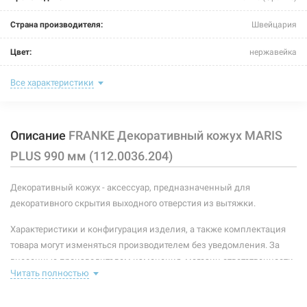
Страна производителя:
Швейцария
Цвет:
нержавейка
Высота:
990 мм
Все характеристики
Материал:
сталь
Описание
FRANKE Декоративный кожух MARIS
Тип:
декоративные кожухи
PLUS 990 мм (112.0036.204)
Декоративный кожух - аксессуар, предназначенный для
декоративного скрытия выходного отверстия из вытяжки.
Характеристики и конфигурация изделия, а также комплектация
товара могут изменяться производителем без уведомления. За
внесенные производителем изменения, магазин ответственности
Читать полностью
не несет.