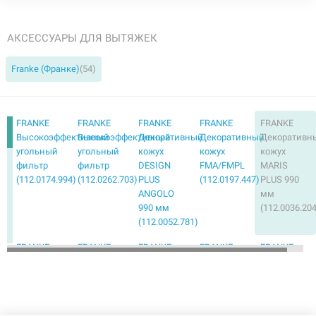
АКСЕССУАРЫ ДЛЯ ВЫТЯЖЕК
Franke (Франке)
(54)
FRANKE
FRANKE
FRANKE
FRANKE
FRANKE
Высокоэффективный
Высокоэффективный
Декоративный
Декоративный
Декоративн
угольный
угольный
кожух
кожух
кожух
фильтр
фильтр
DESIGN
FMA/FMPL
MARIS
(112.0174.994)
(112.0262.703)
PLUS
(112.0197.447)
PLUS 990
ANGOLO
мм
990 мм
(112.0036.20
(112.0052.781)
FRANKE
FRANKE
FRANKE
FRANKE
FRANKE
Декоративный
Декоративный
Декоративный
Угольный
Угольный
кожух
кожух
кожух
фильтр
фильтр
MARIS T-
TUNNEL
черный
(112.0339.360)
(112.0473.65
SHAPE 990
ISOLA 590
(112.0512.465)